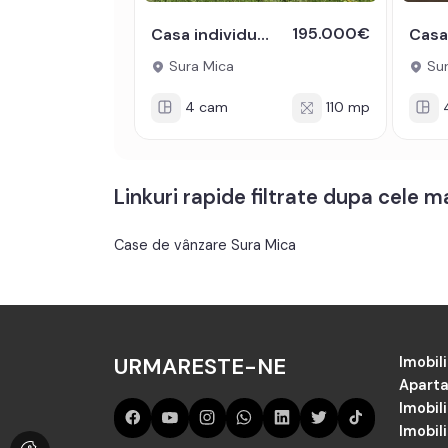
195.000€
Casa individuala de vanzare - Sura Mica- 4 camere si 490 mp teren
Sura Mica
Sur
4 cam
110 mp
Linkuri rapide filtrate dupa cele 
Case de vânzare Sura Mica
URMARESTE-NE
Imobili
Aparta
Imobil
Imobili