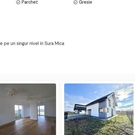
Parchet
Gresie
amica spre orasul Sibiu, ofera atat liniste, cat si acces
PVC
Celulare
Neutilata
Apometre
codul de oferta / id: P23662
Curte
e pe un singur nivel in Sura Mica