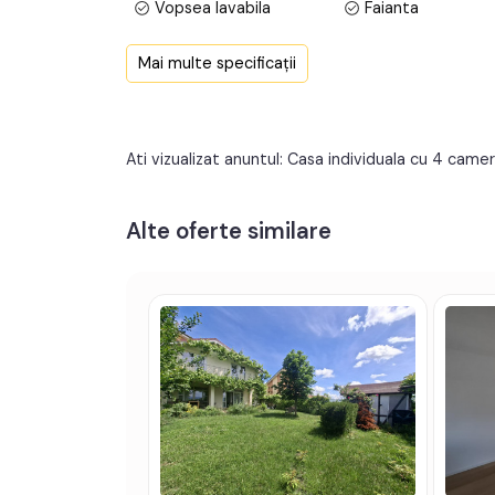
Vopsea lavabila
Faianta
Pozitionarea intr-o zona aerisita, cu vedere panor
Finisat
PVC
rapid catre facilitati urbane.
Mai multe specificații
WC Serviciu
Nemobilata
Prețul este de 207.000€
. Specificați telefonic 
Contor gaz
Nemobilat
Ati vizualizat anuntul: Casa individuala cu 4 camer
Alte oferte similare