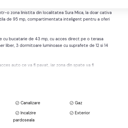
tr-o zona linistita din localitatea Sura Mica, la doar cativa
utila de 95 mp, compartimentata inteligent pentru a oferi
e cu bucatarie de 43 mp, cu acces direct pe o terasa
er liber, 3 dormitoare luminoase cu suprafete de 12 si 14
cces auto ce va fi pavat, iar zona din spate va fi
t pentru timp petrecut in curte.
amica Bramac, casa este dotata cu izolatie exterioara de 10
, tavane umplute cu spuma pentru un plus de eficienta
 un nivel ridicat de confort in orice sezon.
Canalizare
Gaz
 apa si canalizare, ceea ce face din aceasta proprietate o
Incalzire
Exterior
pardoseala
ietar sa poata personaliza locuinta dupa propriul gust.