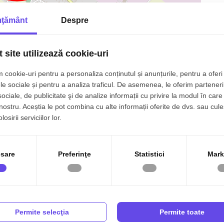
ţământ
Despre
 site utilizează cookie-uri
 cookie-uri pentru a personaliza conținutul și anunțurile, pentru a oferi 
4
Nr. bai:
2
le sociale și pentru a analiza traficul. De asemenea, le oferim parteneri
sociale, de publicitate şi de analize informații cu privire la modul în care 
p
Nr. bucatarii:
1
 nostru. Aceștia le pot combina cu alte informații oferite de dvs. sau cule
osirii serviciilor lor.
p
Front stradal:
15 m
p
An constructie:
2025
sare
Preferinţe
Statistici
Mark
a
Orientare:
Sud-Est
P
Permite selecţia
Permite toate
 500 mp teren, de vanzare in Sura Mica – priveliste spre