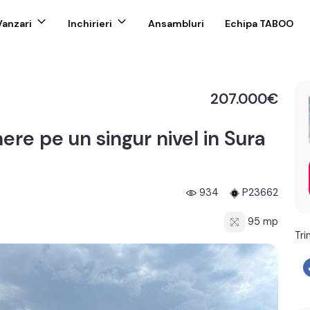
Vanzari
Inchirieri
Ansambluri
Echipa TABOO
207.000€
ere pe un singur nivel in Sura
934
P23662
95 mp
Tri