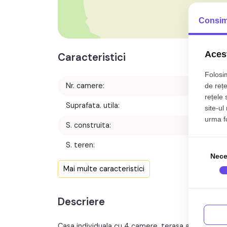
Consim
Acest
Caracteristici
Folosim
Nr. camere:
de rețe
rețele 
Suprafata. utila:
95 m
site-ul
urma fol
S. construita:
136 m
S. teren:
500 m
Nece
Structura rezistenta:
Caramid
Mai multe caracteristici
Regim inaltime:
Descriere
Casa individuala cu 4 camere, terasa acoperita si