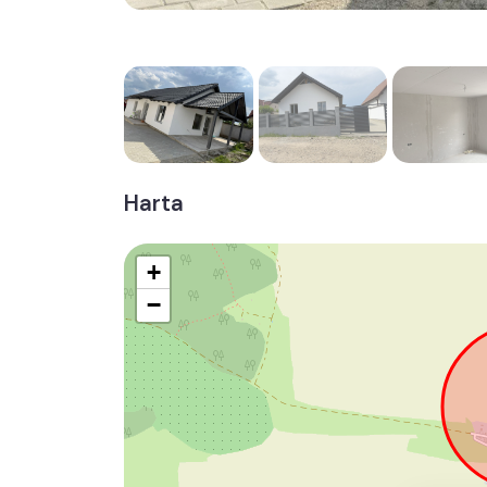
Harta
+
−