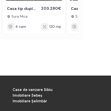
203.280€
23
Casa tip duplex de vanzare 120 utili teren 300 mp Sura Mica Sibiu
Casa de vanzare cu 3 camere Sura Mica Sibiu 500 mp teren
Sura Mica
Sura Mica
4 cam
120 mp
4 cam
Case de vanzare Sibiu
Imobiliare Sebeș
Imobiliare Șelimbăr
-