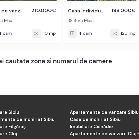
210.000€
198.000€
Casa de vanzare 110mp 360mp teren curte gradina Sura Mica
Casa individuala de vanzare cu teren generos- predare la alb
a Mica
Sura Mica
4 cam
110 mp
4 cam
120 mp
mai cautate zone si numarul de camere
are Sibiu
Apartamente de vanzare Sibiu
mente de inchiriat Sibiu
Case de inchiriat Sibiu
iare Făgăraș
Imobiliare Cisnădie
are Cluj
Apartamente de vanzare Cluj