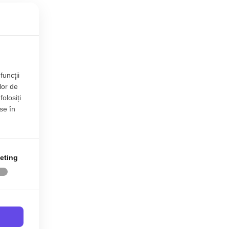
funcţii
lor de
folosiți
se în
eting