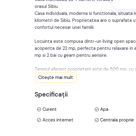
orasul Sibiu.
Casa individuala, moderna si functionala, situata in
kilometri de Sibiu. Proprietatea are o suprafata 
confortul necesar unei familii.
Locuinta este compusa dintr-un living open spac
acoperita de 22 mp, perfecta pentru relaxare in a
mp si 2 bai cu geam pentru aerisire.
Terenul aferent proprietatii este de 500 mp, cu a
amenajata cu gazon verde, oferind un cadru placu
Citește mai mult
Construita din caramida si acoperita cu tigla cer
Specificații
cm, tamplarie PVC Salamander cu 3 foi de sticla
termica si incalzire in pardoseala, asigurand astfel
Curent
Apa
Utilitatile disponibile sunt: curent electric, gaz,
alegere ideala pentru locuire permanenta.
Acces internet
Centrala proprie
Se preda la stadiul de alb, astfel incat noul propr