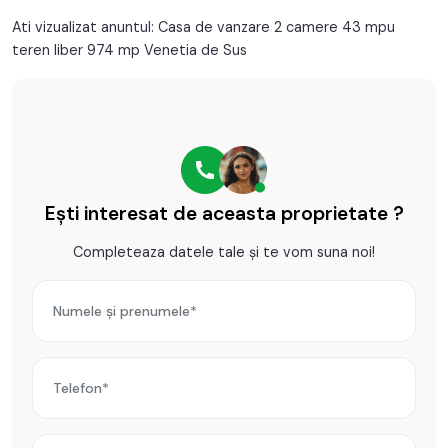
Prețul este de 21.800€
. Specificați telefonic codul de oferta
/ id: P23496
Ati vizualizat anuntul: Casa de vanzare 2 camere 43 mpu
teren liber 974 mp Venetia de Sus
Ești interesat de aceasta proprietate ?
Completeaza datele tale și te vom suna noi!