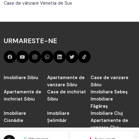
Case de vânzare Venetia de Sus
URMARESTE-NE
Imobiliare Sibiu
Apartamente de
Case de vanzare
vanzare Sibiu
Sibiu
Apartamente de
Case de inchiriat
Imobiliare Sebeș
inchiriat Sibiu
Sibiu
Imobiliare
Făgăraș
Imobiliare
Imobiliare
Imobiliare Cluj
Cisnădie
Șelimbăr
Apartamente de
vanzare Cluj-
Napoca