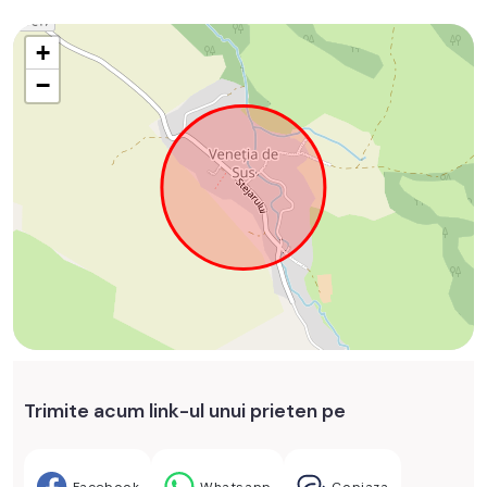
+
−
Trimite acum link-ul unui prieten pe