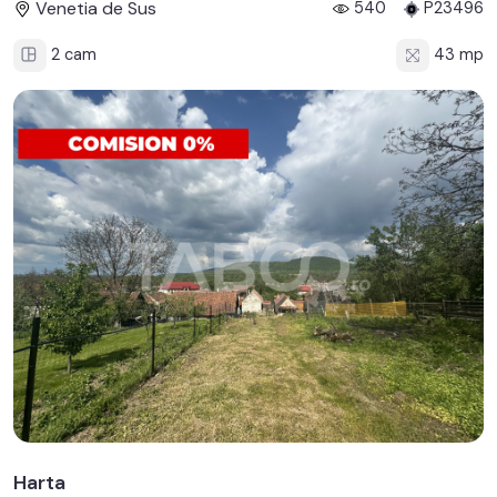
Venetia de Sus
540
P23496
2 cam
43 mp
Harta