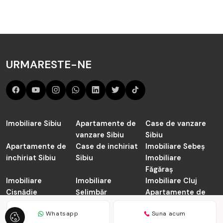
URMARESTE-NE
Imobiliare Sibiu
Apartamente de
Case de vanzare
vanzare Sibiu
Sibiu
Apartamente de
Case de inchiriat
Imobiliare Sebeș
inchiriat Sibiu
Sibiu
Imobiliare
Făgăraș
Imobiliare
Imobiliare
Imobiliare Cluj
Cisnădie
Șelimbăr
Apartamente de
vanzare Cluj-
Whatsapp
Suna acum
Napoca