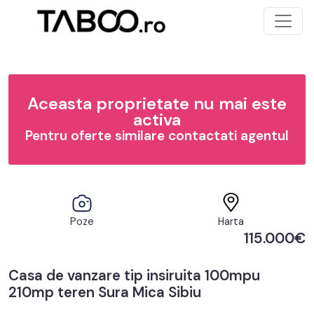
Aceasta proprietate nu mai este
activa
Pentru oferte similare contactati agentul
Poze
Harta
115.000€
Casa de vanzare tip insiruita 100mpu
210mp teren Sura Mica Sibiu