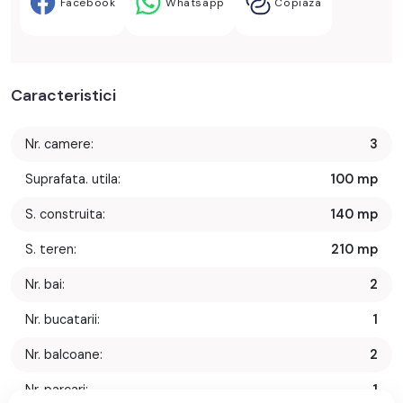
Facebook
Whatsapp
Copiaza
Caracteristici
Nr. camere:
3
Suprafata. utila:
100 mp
S. construita:
140 mp
S. teren:
210 mp
Nr. bai:
2
Nr. bucatarii:
1
Nr. balcoane:
2
Nr. parcari:
1