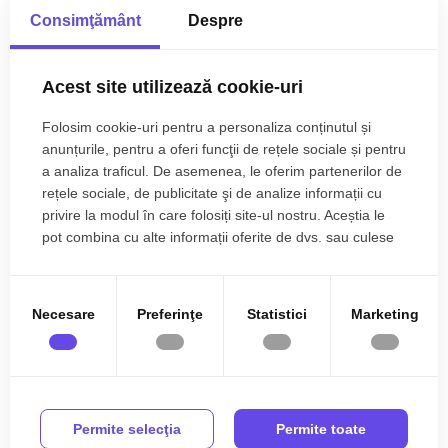
Consimţământ
Despre
Front stradal:
7 m
Mai multe caracteristici
Nr. fronturi:
1
Acest site utilizează cookie-uri
Descriere
An constructie:
2008
Folosim cookie-uri pentru a personaliza conținutul și
An renovare:
2015
Doresti sa te muti intr-o zona mai linistita si retrasa?
anunțurile, pentru a oferi funcţii de rețele sociale și pentru
TABOO Imobiliare iti propune aceasta casa de vanzare cu
a analiza traficul. De asemenea, le oferim partenerilor de
Structura rezistenta:
Caramida
3 camere in Sura Mica.
Casa de vanzare din Sura Mica
rețele sociale, de publicitate şi de analize informații cu
este o casa de tip case insiruite, cu un regim de inaltime
privire la modul în care folosiți site-ul nostru. Aceștia le
Regim inaltime:
P+M
Parter + Mansarda
.
pot combina cu alte informații oferite de dvs. sau culese
Casa este compartimentata astfel:
în urma folosirii serviciilor lor.
~ Parter: hol, living, baie, bucatarie, camara, terasa;
~ Mansarda: hol, 2 dormitoare fiecare cu dressing si balcon,
Necesare
Preferinţe
Statistici
Marketing
baie.
~ Pod depozitare.
Casa a fost construita in anul 2008, ea fiind renovata in
2015
, cu o structura din caramida si sistem de incalzire cu
Citește mai mult
centrala proprie, calorifere.
Permite selecţia
Permite toate
Suprafata construita a casei este de 140 mp, suprafata