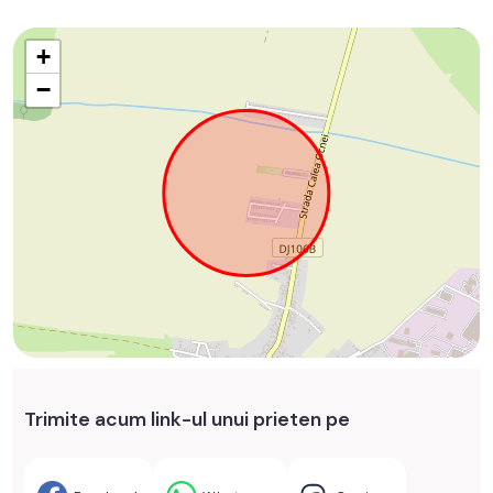
+
−
Trimite acum link-ul unui prieten pe