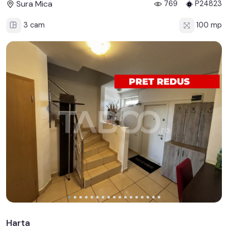
Sura Mica
769
P24823
3 cam
100 mp
Harta