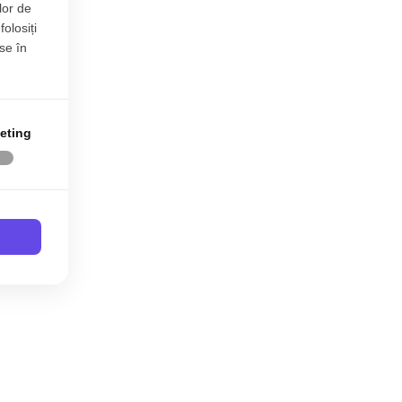
lor de
folosiți
se în
eting