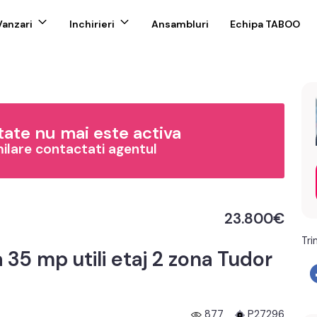
Vanzari
Inchirieri
Ansambluri
Echipa TABOO
ate nu mai este activa
milare contactati agentul
23.800€
Tri
5 mp utili etaj 2 zona Tudor
877
P27296