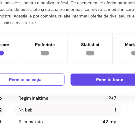
le sociale și pentru a analiza traficul. De asemenea, le oferim parteneri
sociale, de publicitate şi de analize informații cu privire la modul în care 
 nostru. Aceștia le pot combina cu alte informații oferite de dvs. sau cule
osirii serviciilor lor.
sare
Preferinţe
Statistici
Mark
Permite selecţia
Permite toate
1
Tip imobil:
Bloc
p
Regim inaltime:
P+7
2
Nr. bai:
1
t
S. construita:
42 mp
1
An renovare:
2024