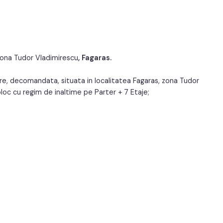
1
Structura:
Beton
7
Orientare:
Sud-Vest
ona Tudor Vladimirescu
, Fagaras.
e, decomandata, situata in localitatea Fagaras, zona Tudor
 bloc cu regim de inaltime pe Parter + 7 Etaje;