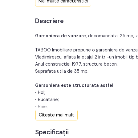
Mai multe caracteristici
Nr. bucatarii:
Descriere
An constructie:
197
Garsoniera de vanzare
, decomandata, 35 mp, z
TABOO Imobiliare propune o garsoniera de vanzar
Vladimirescu, aflata la etajul 2 intr -un imobil tip
Anul constructiei 1977, structura beton.
Suprafata utila de 35 mp.
Garsoniera este structurata astfel:
• Hol;
• Bucatarie;
• Baie;
• Dormitor;
Citește mai mult
Finisajele interioare sunt clasice:
Specificații
• Usa intrare: metal;