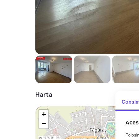
Harta
Consim
+
Acest
−
Folosim