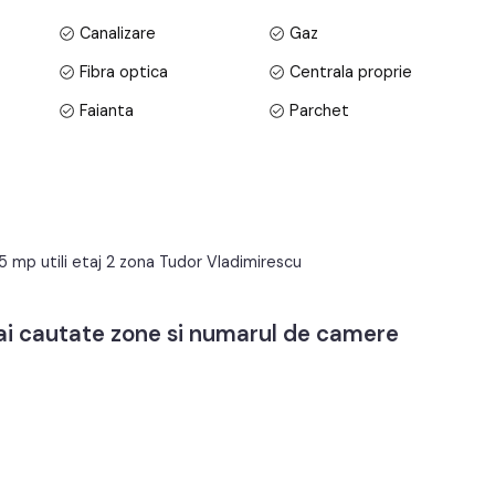
Canalizare
Gaz
Fibra optica
Centrala proprie
Faianta
Parchet
PVC
Metal
Neutilata
Apometre
tv, acces internet, fibra optica;
Interfon
Lift
t electric;
5 mp utili etaj 2 zona Tudor Vladimirescu
mai cautate zone si numarul de camere
orifere.
i sau credit bancar.
odul de oferta / id: P27296