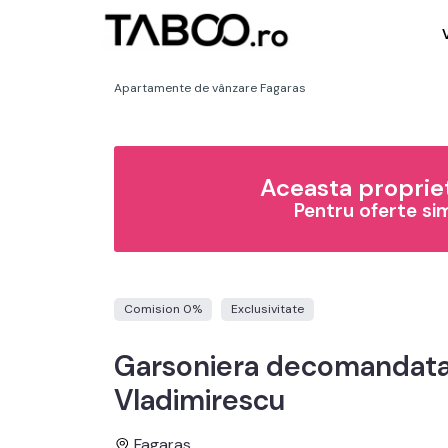
Apartamente de vânzare Fagaras
Aceasta propriet
Pentru oferte si
Comision 0%
Exclusivitate
Garsoniera decomandata 3
Vladimirescu
Fagaras