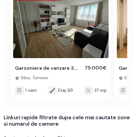
75.000€
Garsoniera de vanzare 37 mpu balcon pivnita 25 mp Turnisor COMISION 0
Sibiu, Turnisor
Sibiu,
1 cam
Etaj 3/3
37 mp
1 c
Linkuri rapide filtrate dupa cele mai cautate zone
si numarul de camere