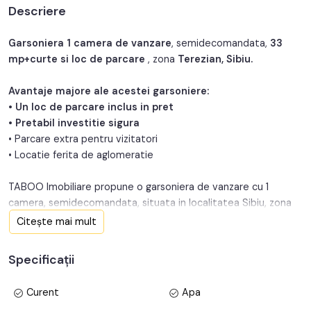
Descriere
An constructie:
2010
An renovare:
2024
Garsoniera 1 camera de vanzare
, semidecomandata,
33
mp+curte si loc de parcare
, zona
Terezian, Sibiu.
Structura:
Caramida
Avantaje majore ale acestei garsoniere:
• Un loc de parcare inclus in pret
• Pretabil investitie sigura
• Parcare extra pentru vizitatori
• Locatie ferita de aglomeratie
TABOO Imobiliare propune o garsoniera de vanzare cu 1
camera, semidecomandata, situata in localitatea Sibiu, zona
Terezian, aflata la Parter intr -un imobil tip bloc mixt cu regim
Citește mai mult
de inaltime pe Parter + 3 Etaje+M; anul constructiei 2010,
structura caramida. Suprafata utila de 33 mp + curte privata
Specificații
de 20 mp.
Curent
Apa
Garsoniera este structurata astfel: