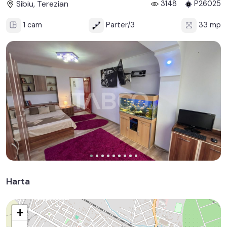
Sibiu, Terezian
3148
P26025
1 cam
Parter/3
33 mp
Harta
+