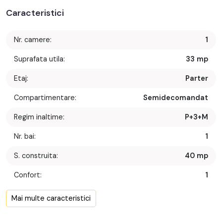
Caracteristici
Nr. camere:
1
Suprafata utila:
33 mp
Etaj:
Parter
Compartimentare:
Semidecomandat
Regim inaltime:
P+3+M
Nr. bai:
1
S. construita:
40 mp
Confort:
1
Nr. bucatarii:
1
Mai multe caracteristici
Nr. parcari:
1