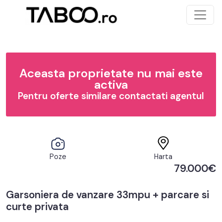
Aceasta proprietate nu mai este
activa
Pentru oferte similare contactati agentul
Poze
Harta
79.000€
Garsoniera de vanzare 33mpu + parcare si
curte privata