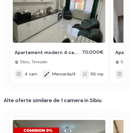
70.000€
Apartament modern 4 camere Comision 0 % mobilat zona Terezian Sibiu
Sibiu, Terezian
Sibiu, 
4 cam
Mansarda/4
66 mp
2 c
Alte oferte similare de 1 camera in Sibiu