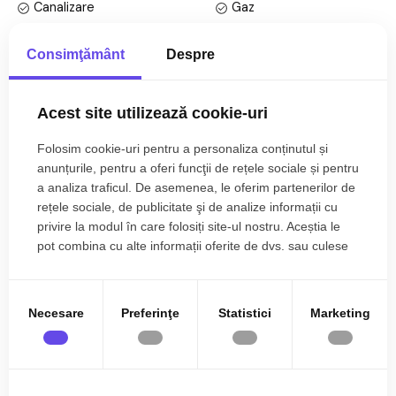
• Bucatarie cu acces la curtea privata ;
Canalizare
Gaz
• Baie;
CATV
Acces internet
• Dormitor
Consimţământ
Despre
• Hol intermediar
Fibra optica
Centrala proprie
Calorifere
Exterior
Finisajele interioare sunt clasice
Acest site utilizează cookie-uri
• Usa intrare: metal;
Bloc izolat termic
Vopsea lavabila
Mai multe specificații
• Usi interioare: celulare;
Folosim cookie-uri pentru a personaliza conținutul și
Faianta
Parchet
• Tamplarie ferestre: pvc, termopan;
anunțurile, pentru a oferi funcţii de rețele sociale și pentru
• Pereti: vopsea lavabila, faianta;
a analiza traficul. De asemenea, le oferim partenerilor de
Gresie
Finisat
rețele sociale, de publicitate şi de analize informații cu
• Podele: parchet, gresie.
TABOO.ro
PVC
Metal
privire la modul în care folosiți site-ul nostru. Aceștia le
0785.822.822
pot combina cu alte informații oferite de dvs. sau culese
Utilitati si dotari:
Celulare
Mobilata
în urma folosirii serviciilor lor.
• Bucatarie: mobilata, utilata;
Utilata
Apometre
• Mobilat: complet;
• Utilitati: curent electric, apa, canalizare, gaz, catv, acces
Necesare
Preferinţe
Statistici
Marketing
Contor gaz
Complet
internet, fibra optica;
Ati vizualizat anuntul: Garsoniera de vanzare 33mpu + parcare
Interfon
Acoperis
• Izolatii: exterior, bloc izolat termic;
si curte privata
• Contorizare: apometre, contor gaz, contor curent electric;
Curte
• Caracteristici bloc mixt: interfon, acoperis, curte.