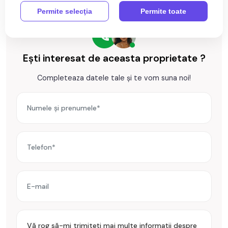
Permite selecţia
Permite toate
Garsoniera se vinde mobilata si utilata cu: aragaz, cuptor,
hota, masina de spalat rufe, frigider cu congelator, cuptor cu
microunde,
Ești interesat de aceasta proprietate ?
Incalzirea se realizeaza prin centrala proprie, calorifere
Completeaza datele tale și te vom suna noi!
Se accepta ca si modalitate de plata surse proprii sau credit
bancar.
Prețul este de 79.000€
. Specificați telefonic codul de oferta
/ id: P26025