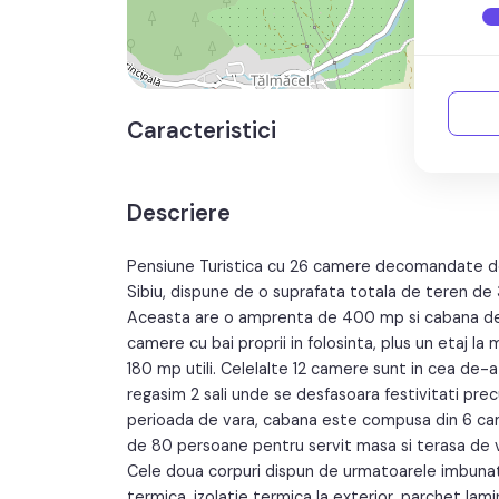
Caracteristici
Descriere
Pensiune Turistica cu 26 camere decomandate de v
Sibiu, dispune de o suprafata totala de teren de
Aceasta are o amprenta de 400 mp si cabana de 
camere cu bai proprii in folosinta, plus un etaj
180 mp utili. Celelalte 12 camere sunt in cea de-a
regasim 2 sali unde se desfasoara festivitati pre
perioada de vara, cabana este compusa din 6 ca
de 80 persoane pentru servit masa si terasa de 
Cele doua corpuri dispun de urmatoarele imbunata
termica, izolatie termica la exterior, parchet lami