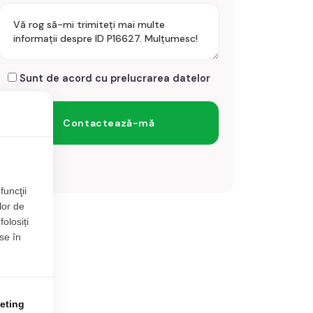
Sunt de acord cu prelucrarea datelor
funcţii
lor de
folosiți
se în
eting