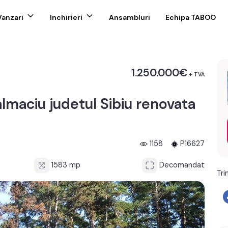
Vanzari
Inchirieri
Ansambluri
Echipa TABOO
1.250.000€
+ TVA
lmaciu judetul Sibiu renovata
1158
P16627
1583 mp
Decomandat
Tri