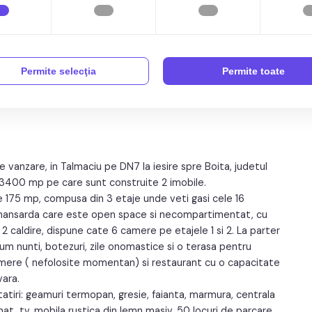
Permite selecţia
Permite toate
anzare, in Talmaciu pe DN7 la iesire spre Boita, judetul
 3400 mp pe care sunt construite 2 imobile.
175 mp, compusa din 3 etaje unde veti gasi cele 16
 la mansarda care este open space si necompartimentat, cu
 2 caldire, dispune cate 6 camere pe etajele 1 si 2. La parter
cum nunti, botezuri, zile onomastice si o terasa pentru
mere ( nefolosite momentan) si restaurant cu o capacitate
vara.
tiri: geamuri termopan, gresie, faianta, marmura, centrala
nat, tv, mobila rustica din lemn masiv, 50 locuri de parcare