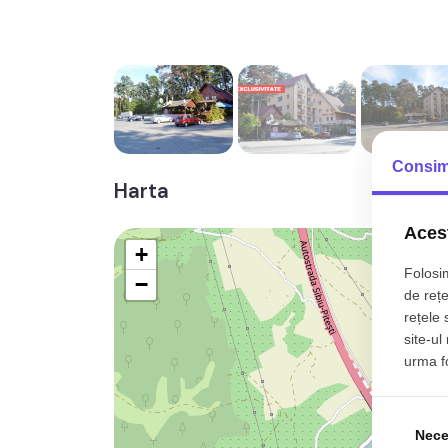
Consim
Harta
Acest
+
Folosim
−
de rețe
rețele 
site-ul
urma fol
Nece