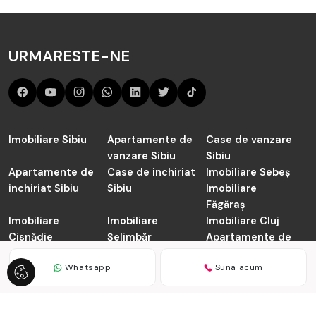
URMARESTE-NE
Imobiliare Sibiu
Apartamente de
Case de vanzare
vanzare Sibiu
Sibiu
Apartamente de
Case de inchiriat
Imobiliare Sebeș
inchiriat Sibiu
Sibiu
Imobiliare
Făgăraș
Imobiliare
Imobiliare
Imobiliare Cluj
Cisnădie
Șelimbăr
Apartamente de
vanzare Cluj-
Whatsapp
Suna acum
Napoca
TABOO.ro © 2026
Politica de Confidentialitate
Politica de