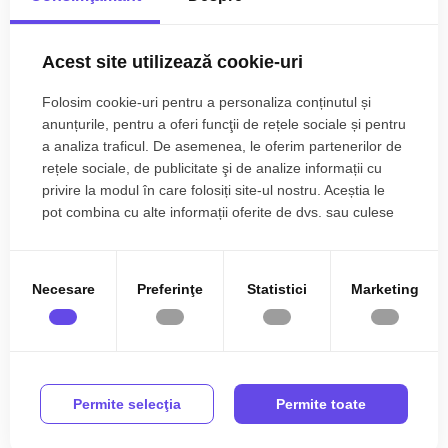
Descriere
Nr. garaje:
1
Acest site utilizează cookie-uri
An constructie:
2006
Spatiu de birouri de vanzare cu 6 camere, decomandate,
160 mpu, zona Calea Dumbravii, in Sibiu.
Folosim cookie-uri pentru a personaliza conținutul și
An renovare:
2023
anunțurile, pentru a oferi funcţii de rețele sociale și pentru
Aceast spatiu de birouri de vanzare te asteapta sa iti scrii
Structura rezistenta:
BCA
a analiza traficul. De asemenea, le oferim partenerilor de
povestea aici. Locul perfect pentru momente de neuitat
rețele sociale, de publicitate şi de analize informații cu
alaturi de colegii de la munca, intr-o zona linistita si plina de
Tip imobil:
Casa/Vila
privire la modul în care folosiți site-ul nostru. Aceștia le
viata. Fiecare colt iti ofera siguranta, confort si caldura de
pot combina cu alte informații oferite de dvs. sau culese
Regim inaltime:
P+M
care tu si angajatii aveti nevoie.
în urma folosirii serviciilor lor.
Avantaje majore ale acestui spatiu de birouri:
Necesare
Preferinţe
Statistici
Marketing
• Locatie de top;
• Garaj;
Citește mai mult
• Curte si gradina;
• Unitate Individuala;
Specificații
• Pretabil pentru spatiu pentru birouri sau locuinta;
Permite selecţia
Permite toate
• 5 locuri de parcare in incinta incaperii.
Curent
Apa