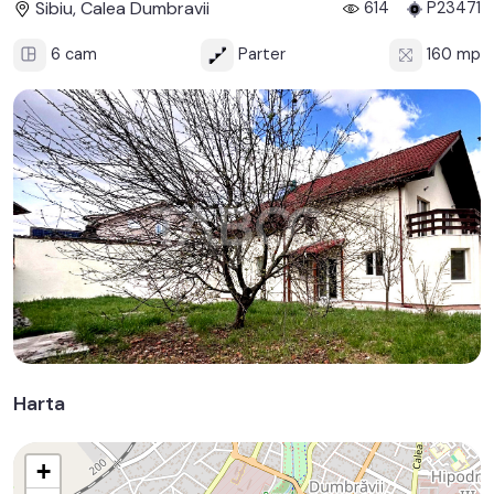
Sibiu, Calea Dumbravii
614
P23471
6 cam
Parter
160 mp
Harta
+