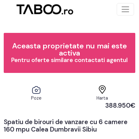
Aceasta proprietate nu mai este
activa
Pentru oferte similare contactati agentul
Poze
Harta
388.950€
Spatiu de birouri de vanzare cu 6 camere
160 mpu Calea Dumbravii Sibiu