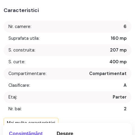
Caracteristici
Nr. camere:
6
Suprafata utila:
160 mp
S. construita:
207 mp
S. curte:
400 mp
Compartimentare:
Compartimentat
Clasificare:
A
Etaj:
Parter
Nr. bai:
2
Terase:
1
Mai multe caracteristici
Nr. parcari:
5
Consimţământ
Despre