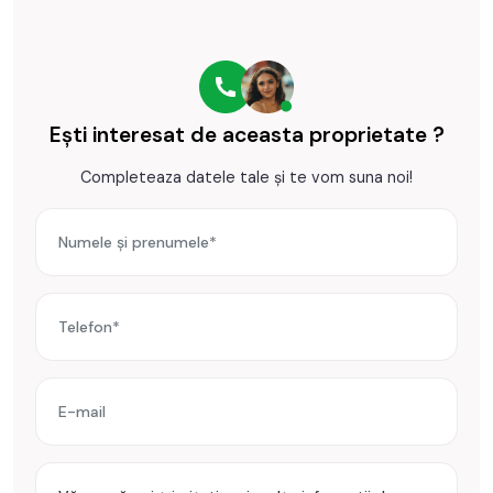
• Mobilat: nemobilat;
• Utilitati: curent electric, apa, canalizare, gaz, catv, telefon,
acces internet, fibra optica;
• Izolatii: exterior;
• Contorizare: apometre, contor curent electric, contorizare
separata;
Ești interesat de aceasta proprietate ?
• Caracteristici casa, acoperis, acces auto, curte.
Completeaza datele tale și te vom suna noi!
Spatiul de birouri se vinde nemobilat si neutilat.
Incalzirea se realizeaza prin centrala proprie, calorifere, soba
teracota.
Se accepta ca si modalitate de plata surse proprii sau credit
bancar.
Prețul este de 388.950€
. Specificați telefonic codul de
oferta / id: P23471