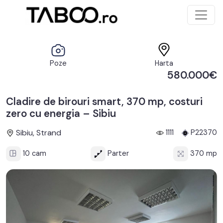
Poze
Harta
580.000€
Cladire de birouri smart, 370 mp, costuri
zero cu energia – Sibiu
Sibiu, Strand
1111
P22370
10 cam
Parter
370 mp