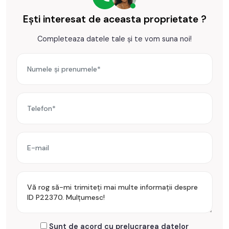
Ideal pentru companii care urmaresc eficienta, imagine si
Ești interesat de aceasta proprietate ?
stabilitate pe termen lung.
Completeaza datele tale și te vom suna noi!
Prețul este de 580.000€
. Specificați telefonic codul de
oferta / id: P22370
Sunt de acord cu prelucrarea datelor