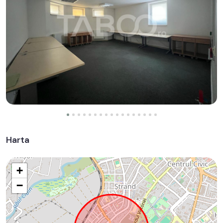
Harta
+
−