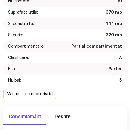
Nr. camere:
10
Suprafata utila:
370 mp
S. construita:
444 mp
S. curte:
320 mp
Compartimentare:
Partial compartimentat
Clasificare:
A
Etaj:
Parter
Nr. bai:
5
Nr. parcari:
6
Mai multe caracteristici
An constructie:
2009
Descriere
An renovare:
2022
Consimţământ
Despre
Structura rezistenta:
Caramida
Cladire de birouri eficienta energetic, ideala pentru firme IT,