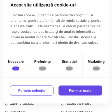
clinici medicale, firme de consultanta sau activitati de
Acest site utilizează cookie-uri
Tip imobil:
Casa/Vila
coworking. Proprietatea se afla intr-o zona usor accesibila din
Sibiu si este pregatita pentru companii care vor sa reduca
Folosim cookie-uri pentru a personaliza conținutul și
Regim inaltime:
D+P+M
semnificativ costurile operationale si sa beneficieze de un
anunțurile, pentru a oferi funcţii de rețele sociale și pentru
spatiu modern, complet echipat.
a analiza traficul. De asemenea, le oferim partenerilor de
rețele sociale, de publicitate şi de analize informații cu
Caracteristici principale:
privire la modul în care folosiți site-ul nostru. Aceștia le
pot combina cu alte informații oferite de dvs. sau culese
în urma folosirii serviciilor lor.
Suprafata utila: 370 mp (demisol, parter si mansarda);
Citește mai mult
Necesare
Preferinţe
Statistici
Marketing
6 locuri de parcare, inclusiv statie de incarcare pentru
Specificații
vehicule electrice;
Curent
Apa
Permite selecţia
Permite toate
Rastel pentru 12 biciclete;
Canalizare
Gaz
Curent trifazic
Acces internet
Sistem fotovoltaic 21.75 kWp cu 58 panouri – independenta