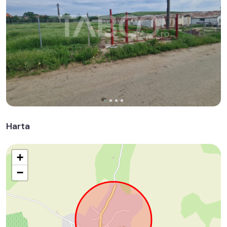
Harta
+
−