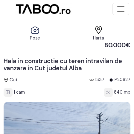
Poze
Harta
80.000€
Hala in constructie cu teren intravilan de
vanzare in Cut judetul Alba
Cut
1337
P20627
1 cam
840 mp