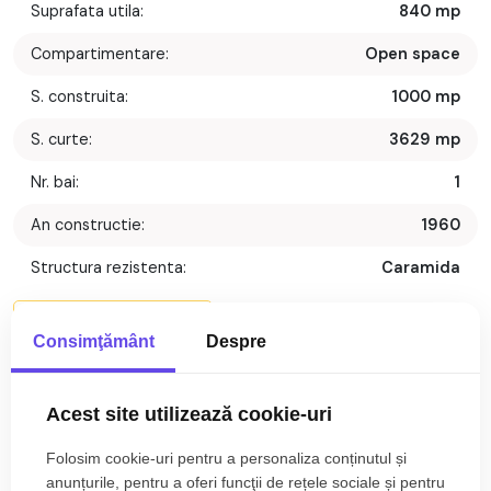
Suprafata utila:
840 mp
Compartimentare:
Open space
S. construita:
1000 mp
S. curte:
3629 mp
Nr. bai:
1
An constructie:
1960
Structura rezistenta:
Caramida
Regim inaltime:
P
Mai multe caracteristici
Consimţământ
Despre
Descriere
Acest site utilizează cookie-uri
De vanzare hala zootehnica (fost grajd de animale) situata in
Folosim cookie-uri pentru a personaliza conținutul și
localitatea Cut, zona industriala a acesteia, la 2 km de
anunțurile, pentru a oferi funcţii de rețele sociale și pentru
autostrada Arad-Sibiu.