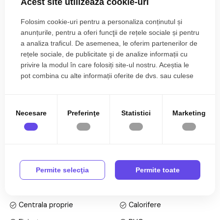
Acest site utilizează cookie-uri
activitati de productie, depozitare, logistica sau alte activitati
Folosim cookie-uri pentru a personaliza conținutul și
comerciale si industriale.
anunțurile, pentru a oferi funcţii de rețele sociale și pentru
a analiza traficul. De asemenea, le oferim partenerilor de
Constructia a fost realizata pe cadre din beton in anii 1990 si
rețele sociale, de publicitate şi de analize informații cu
2000, oferind rezistenta si durabilitate in exploatare. Imobilul
privire la modul în care folosiți site-ul nostru. Aceștia le
dispune de incalzire prin centrala termica proprie pe gaz, cu
pot combina cu alte informații oferite de dvs. sau culese
distributie prin calorifere, asigurand confort termic pe intreaga
în urma folosirii serviciilor lor.
suprafata.
Citește mai mult
Hala beneficiaza de curent trifazic cu putere instalata de 100
Necesare
Preferinţe
Statistici
Marketing
kW, fiind pregatita pentru desfasurarea activitatilor industriale
Specificații
si utilizarea echipamentelor de mare consum. De asemenea,
proprietatea este autorizata ISU, un avantaj important pentru
Curent
Apa
desfasurarea activitatilor in conditii conforme si sigure.
Permite selecţia
Permite toate
Canalizare
Gaz
Compartimentarea eficienta pe trei niveluri ofera flexibilitate
Curent trifazic
Acces internet
in organizarea spatiilor pentru productie, depozitare, birouri
administrative sau alte activitati conexe. Proprietatea
Centrala proprie
Calorifere
reprezinta o oportunitate excelenta atat pentru investitie,