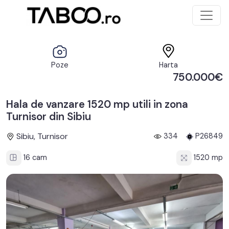
Poze
Harta
750.000€
Hala de vanzare 1520 mp utili in zona
Turnisor din Sibiu
Sibiu, Turnisor
334
P26849
16 cam
1520 mp