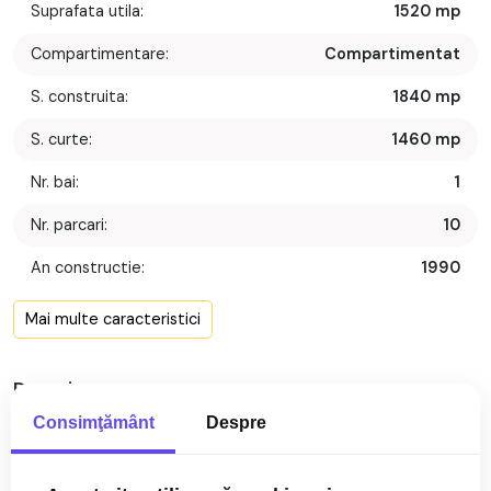
Suprafata utila:
1520 mp
Compartimentare:
Compartimentat
S. construita:
1840 mp
S. curte:
1460 mp
Nr. bai:
1
Nr. parcari:
10
An constructie:
1990
Structura rezistenta:
Beton
Mai multe caracteristici
Regim inaltime:
P+1+M
Descriere
Consimţământ
Despre
Hala de vanzare, cu o suprafata utila de 1.520 mp, structurata
pe parter, etaj si mansarda, amplasata pe un teren de 1.460
mp. Proprietatea are caracter industrial si este ideala pentru