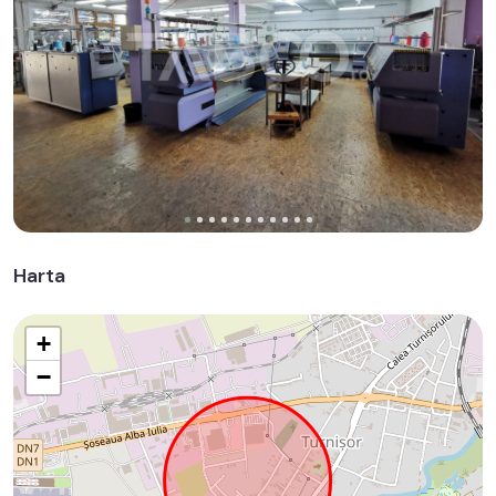
Harta
+
−