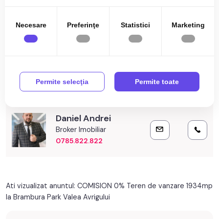
este situat la cativa zeci de metri distanta.
Necesare
Preferinţe
Statistici
Marketing
Prețul este de 65.000€
. Specificați telefonic codul de oferta
Citește mai mult
/ id: P25764
Specificații
Permite selecţia
Permite toate
Curent
Utilitati in zona
Daniel Andrei
Broker Imobiliar
0785.822.822
Ati vizualizat anuntul: COMISION 0% Teren de vanzare 1934mp
la Brambura Park Valea Avrigului