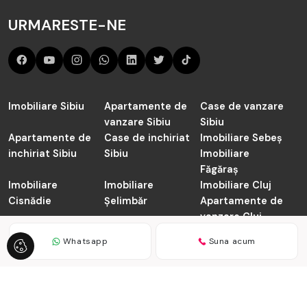
URMARESTE-NE
Imobiliare Sibiu
Apartamente de
Case de vanzare
vanzare Sibiu
Sibiu
Apartamente de
Case de inchiriat
Imobiliare Sebeș
inchiriat Sibiu
Sibiu
Imobiliare
Făgăraș
Imobiliare
Imobiliare
Imobiliare Cluj
Cisnădie
Șelimbăr
Apartamente de
vanzare Cluj-
Napoca
Whatsapp
Suna acum
TABOO.ro © 2026
Politica de Confidentialitate
Politica de
Cookie
Dezvoltat de
ImmoFlux