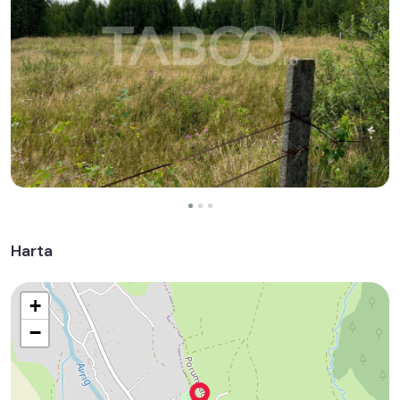
Harta
+
−