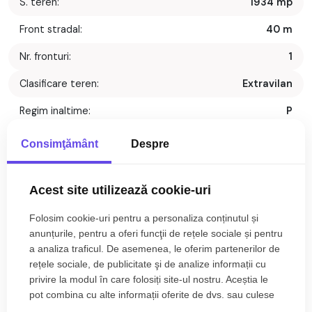
S. teren:
1934 mp
Front stradal:
40 m
Nr. fronturi:
1
Clasificare teren:
Extravilan
Regim inaltime:
P
Consimţământ
Despre
Descriere
COMISION 0% - Exclusivitate
Acest site utilizează cookie-uri
Cauti un teren de vanzare in Avrig?
Vrei sa iti construiesti o cabana sau o cladire pentru un nou
Folosim cookie-uri pentru a personaliza conținutul și
business? TABOO Imobiliare iti propune acest teren de
anunțurile, pentru a oferi funcţii de rețele sociale și pentru
vanzare in zona Valea Avrigului.
a analiza traficul. De asemenea, le oferim partenerilor de
Suprafata totala a terenului este de 1934mp, cu front stradal
rețele sociale, de publicitate şi de analize informații cu
de 40 m. Acest teren se afla intr-o zona foarte buna si poate
privire la modul în care folosiți site-ul nostru. Aceștia le
fi o oportunitate excelenta de investitie avand in vedere
pot combina cu alte informații oferite de dvs. sau culese
dezvoltarea imobiliara din zona, iar mai ales Brambura Park
în urma folosirii serviciilor lor.