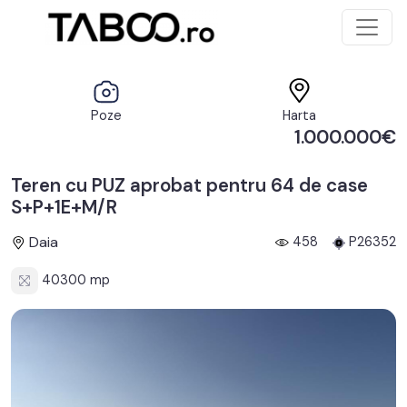
Poze
Harta
1.000.000€
Teren cu PUZ aprobat pentru 64 de case
S+P+1E+M/R
Daia
458
P26352
40300 mp