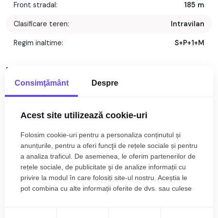
Front stradal:
185 m
Clasificare teren:
Intravilan
Regim inaltime:
S+P+1+M
Descriere
Consimţământ
Despre
Teren intravilan cu PUZ aprobat pentru dezvoltarea unui
ansamblu rezidential de 64 de case (S+P+1E+M/R), situat in
Daia, in apropiere de Zorabia.
Acest site utilizează cookie-uri
Suprafata totala este de 40.300 mp, cu o deschidere
Folosim cookie-uri pentru a personaliza conținutul și
generoasa de 185 m.
anunțurile, pentru a oferi funcţii de rețele sociale și pentru
Proprietatea beneficiaza de o priveliste panoramica
a analiza traficul. De asemenea, le oferim partenerilor de
deosebita asupra orasului Sibiu, una dintre cele mai
rețele sociale, de publicitate şi de analize informații cu
spectaculoase din zona.
privire la modul în care folosiți site-ul nostru. Aceștia le
Accesul se face pe un drum cu latimea de 10 m, asigurand
pot combina cu alte informații oferite de dvs. sau culese
confort si functionalitate.
în urma folosirii serviciilor lor.
Proiectul include un loc de joaca pentru copii cu suprafata de
151 mp si un spatiu verde generos de 2.100 mp, oferind un
Citește mai mult