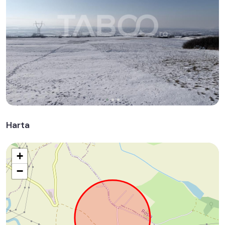
Harta
+
−