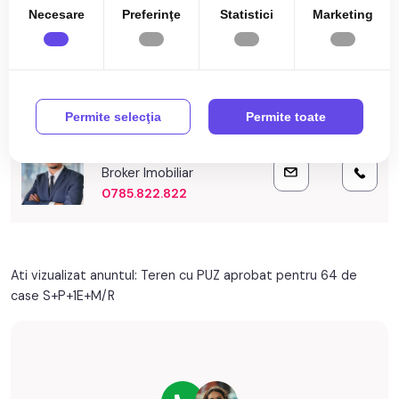
Necesare
Preferinţe
Statistici
Marketing
mediu ideal pentru locuire si relaxare.
Specificații
Prețul este de 1.000.000€
. Specificați telefonic codul de
oferta / id: P26352
Utilitati in zona
Permite selecţia
Permite toate
Catalin Costea
Broker Imobiliar
0785.822.822
Ati vizualizat anuntul: Teren cu PUZ aprobat pentru 64 de
case S+P+1E+M/R