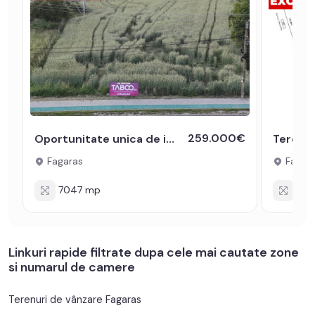
259.000€
Oportunitate unica de investitie Teren intravilan 7.000 mp Fagaras
Fagaras
Fagar
7047 mp
600
Linkuri rapide filtrate dupa cele mai cautate zone
si numarul de camere
Terenuri de vânzare Fagaras