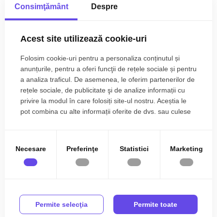
Utilități complete direct în fața terenului:
Consimţământ
Despre
Citește mai mult
Curent electric;
Specificații
Acest site utilizează cookie-uri
Apă curentă;
Gaz;
Curent
Apa
Folosim cookie-uri pentru a personaliza conținutul și
Canalizare;
anunțurile, pentru a oferi funcţii de rețele sociale și pentru
Fibra optica.
Canalizare
Gaz
a analiza traficul. De asemenea, le oferim partenerilor de
(Toate rețelele sunt disponibile la stradă, facilitând obținerea
rețele sociale, de publicitate şi de analize informații cu
Acces internet
Fibra optica
rapidă a autorizațiilor de construcție).
privire la modul în care folosiți site-ul nostru. Aceștia le
pot combina cu alte informații oferite de dvs. sau culese
în urma folosirii serviciilor lor.
Silviu Munteanu
Pretabil pentru o gamă largă de proiecte comerciale și
Broker Imobiliar
rezidențiale:
0785.822.822
Necesare
Preferinţe
Statistici
Marketing
Rezidențial
: Ansambluri de case, vile moderne sau blocuri de
apartamente.
Comercial & Retail
: Supermarket, mini-mall sau galerii
Ati vizualizat anuntul: Teren 6.000 mp Șoseaua Combinatului
comerciale.
ideal ansamblu rezidențial clinica
Permite selecţia
Permite toate
Servicii & Sănătate
: Clinică medicală privată, spital sau