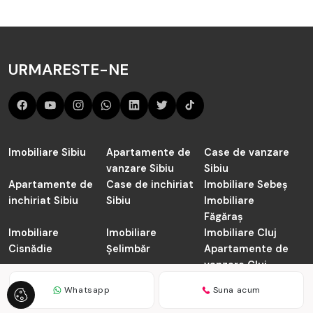
URMARESTE-NE
Imobiliare Sibiu
Apartamente de
Case de vanzare
vanzare Sibiu
Sibiu
Apartamente de
Case de inchiriat
Imobiliare Sebeș
inchiriat Sibiu
Sibiu
Imobiliare
Făgăraș
Imobiliare
Imobiliare
Imobiliare Cluj
Cisnădie
Șelimbăr
Apartamente de
vanzare Cluj-
Napoca
Whatsapp
Suna acum
TABOO.ro © 2026
Politica de Confidentialitate
Politica de