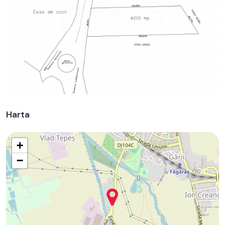
Harta
+
−