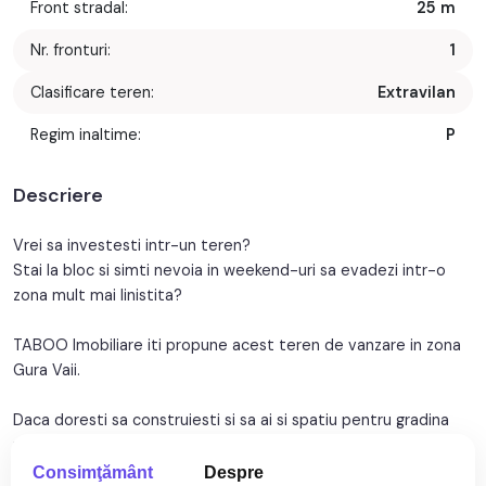
Front stradal:
25 m
Nr. fronturi:
1
Clasificare teren:
Extravilan
Regim inaltime:
P
Descriere
Vrei sa investesti intr-un teren?
Stai la bloc si simti nevoia in weekend-uri sa evadezi intr-o
zona mult mai linistita?
TABOO Imobiliare iti propune acest teren de vanzare in zona
Gura Vaii.
Daca doresti sa construiesti si sa ai si spatiu pentru gradina
mult visata, acest teren va fi alegerea potrivita, el avand
suprafata totala de 600 mp, cu o deschidere la drum de 25m
Consimţământ
Despre