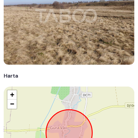
Harta
+
−