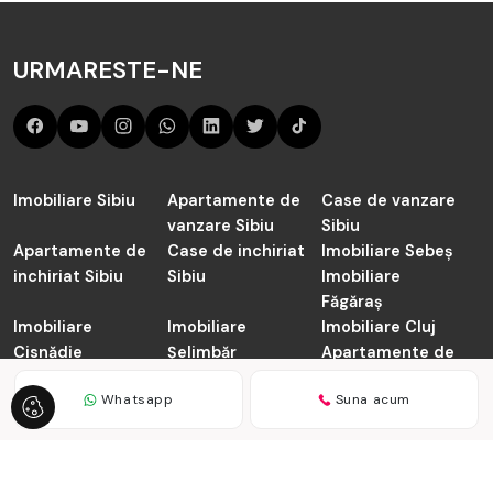
URMARESTE-NE
Imobiliare Sibiu
Apartamente de
Case de vanzare
vanzare Sibiu
Sibiu
Apartamente de
Case de inchiriat
Imobiliare Sebeș
inchiriat Sibiu
Sibiu
Imobiliare
Făgăraș
Imobiliare
Imobiliare
Imobiliare Cluj
Cisnădie
Șelimbăr
Apartamente de
vanzare Cluj-
Whatsapp
Suna acum
Napoca
TABOO.ro © 2026
Politica de Confidentialitate
Politica de
Cookie
Dezvoltat de
ImmoFlux