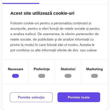
si o lungime de 24 m.
Citește mai mult
Acest site utilizează cookie-uri
Prețul este de 4.899€
. Specificați telefonic codul de oferta /
id: P26232
Specificații
Folosim cookie-uri pentru a personaliza conținutul și
anunțurile, pentru a oferi funcţii de rețele sociale și pentru
Utilitati in zona
a analiza traficul. De asemenea, le oferim partenerilor de
rețele sociale, de publicitate şi de analize informații cu
privire la modul în care folosiți site-ul nostru. Aceștia le
Silviu Munteanu
pot combina cu alte informații oferite de dvs. sau culese
în urma folosirii serviciilor lor.
Broker Imobiliar
0785.822.822
Necesare
Preferinţe
Statistici
Marketing
Ati vizualizat anuntul: Teren extravilan de vanzare 600 mp cu
vedere la Munte zona Gura Vaii
Permite selecţia
Permite toate