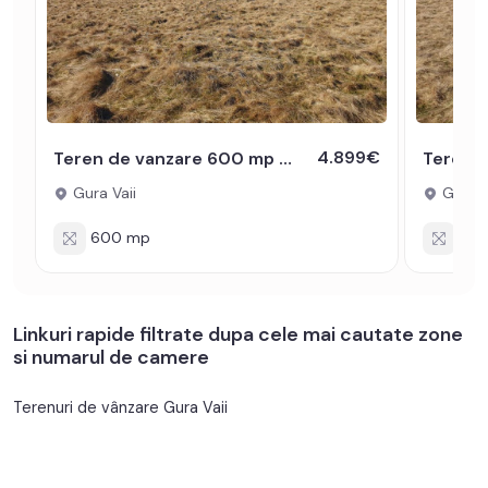
4.899€
Teren de vanzare 600 mp extravilan la 10 km de autostrada
Gura Vaii
Gura V
600 mp
600
Linkuri rapide filtrate dupa cele mai cautate zone
si numarul de camere
Terenuri de vânzare Gura Vaii