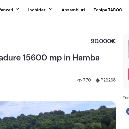
Vanzari
Inchirieri
Ansambluri
Echipa TABOO
90.000€
padure 15600 mp in Hamba
770
P23268
Tri