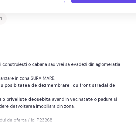
m
Regim inaltime:
P
1
ti construiesti o cabana sau vrei sa evadezi din aglomeratia
anzare in zona SURA MARE.
u posibitatea de dezmembrare
,
cu front stradal de
 o priveliste deosebita
avand in vecinatate o padure si
dere dezvoltarea imobiliara din zona.
odul de oferta / id: P23268