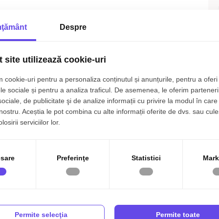
ţământ
Despre
 site utilizează cookie-uri
 cookie-uri pentru a personaliza conținutul și anunțurile, pentru a oferi 
le sociale și pentru a analiza traficul. De asemenea, le oferim parteneri
sociale, de publicitate şi de analize informații cu privire la modul în care 
 nostru. Aceștia le pot combina cu alte informații oferite de dvs. sau cule
osirii serviciilor lor.
sare
Preferinţe
Statistici
Mark
p
Clasificare teren:
Extravilan
Permite selecţia
Permite toate