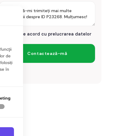
Sunt de acord cu prelucrarea datelor
funcţii
lor de
folosiți
se în
eting