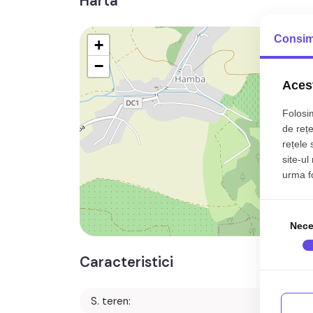
Harta
Consim
+
−
Acest
Folosim
de rețe
rețele 
site-ul
urma fol
Nece
Caracteristici
S. teren:
15600 m