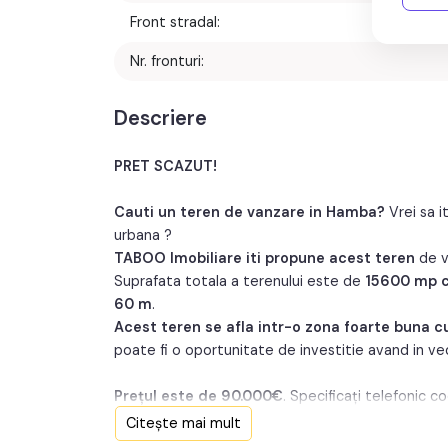
Front stradal:
60 
Nr. fronturi:
Descriere
PRET SCAZUT!
Cauti un teren de vanzare in Hamba?
Vrei sa i
urbana ?
TABOO Imobiliare iti propune acest teren
de v
Suprafata totala a terenului este de
15600 mp c
60 m
.
Acest teren se afla intr-o zona foarte buna cu
poate fi o oportunitate de investitie avand in ve
Prețul este de 90.000€
. Specificați telefonic c
Citește mai mult