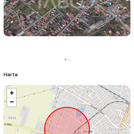
Harta
+
−