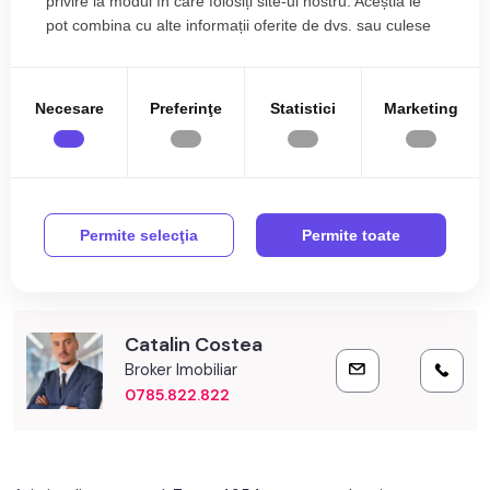
privire la modul în care folosiți site-ul nostru. Aceștia le
oferta / id: P19353
pot combina cu alte informații oferite de dvs. sau culese
Citește mai mult
în urma folosirii serviciilor lor.
Specificații
Necesare
Preferinţe
Statistici
Marketing
Curent
Apa
Canalizare
Gaz
CATV
Telefon
Permite selecţia
Permite toate
Acces internet
Catalin Costea
Broker Imobiliar
0785.822.822