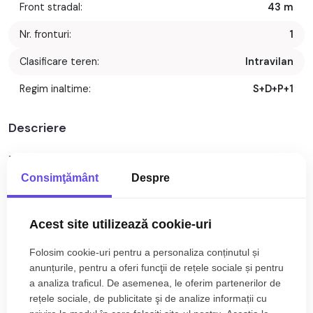
Front stradal:
43 m
Nr. fronturi:
1
Clasificare teren:
Intravilan
Regim inaltime:
S+D+P+1
Descriere
Teren intravilan de vanzare cu o suprafata de 4954 mp si o
deschidere de 43 m, situat in zona Piata Cluj din orasul Sibiu.
Consimţământ
Despre
Terenul are 1 front stradal de 43 m si o adancime de 116 m,
toate utilitatile se afla la limita terenului. Este situat intr-o
Acest site utilizează cookie-uri
zona de interes a orasului, fiind pretabil pentru locuinte
colective cu regimul mediu de inaltime S+P+3E+ER/M,
Folosim cookie-uri pentru a personaliza conținutul și
S+D+P+2+ER. POT - 25% CUT - 0,9 mp/ADC mp teren.
anunțurile, pentru a oferi funcţii de rețele sociale și pentru
Terenul necesit PUZ.
a analiza traficul. De asemenea, le oferim partenerilor de
rețele sociale, de publicitate şi de analize informații cu
Prețul este de 900.000€
. Specificați telefonic codul de