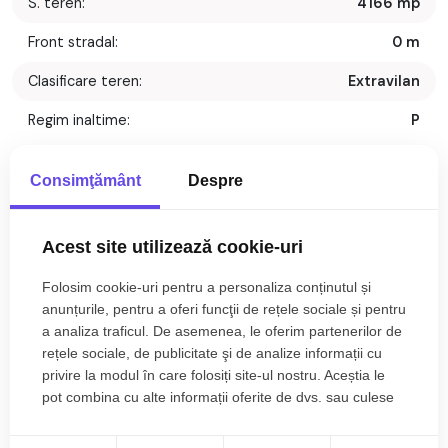
S. teren:
4166 mp
Front stradal:
0 m
Clasificare teren:
Extravilan
Regim inaltime:
P
Descriere
Consimţământ
Despre
Descoperiti oportunitatea de a investi intr-un teren cu
multiple posibilitati de dezvoltare, situat in localitatea
Acest site utilizează cookie-uri
Selimbar. Cu o suprafata generoasa de 4166 mp, aceasta
Folosim cookie-uri pentru a personaliza conținutul și
proprietate ofera spatiul necesar pentru transformarea ideilor
anunțurile, pentru a oferi funcţii de rețele sociale și pentru
dumneavoastra in realitate.
a analiza traficul. De asemenea, le oferim partenerilor de
Fie ca aveti in vedere exploatarea agricola a terenului, o
rețele sociale, de publicitate şi de analize informații cu
investitie pe termen lung sau valorificarea acestuia in functie
privire la modul în care folosiți site-ul nostru. Aceștia le
de oportunitatile viitoare ale zonei, proprietatea beneficiaza
pot combina cu alte informații oferite de dvs. sau culese
de o suprafata generoasa oferind multiple posibilitati de
în urma folosirii serviciilor lor.
utilizare.