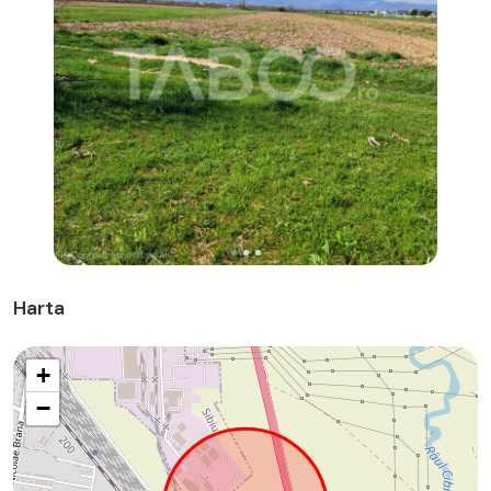
Harta
+
−