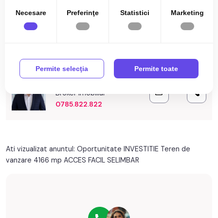
Alegand acest teren, investiti nu doar intr-o proprietate, ci
Necesare
Preferinţe
Statistici
Marketing
intr-un spatiu cu potential, pregatit sa gazduiasca planurile si
Citește mai mult
proiectele dumneavoastra de viitor.
Specificații
Prețul este de 61.900€
. Specificați telefonic codul de oferta
/ id: P27178
Permite selecţia
Permite toate
Dragos Gheorghe
Broker Imobiliar
0785.822.822
Ati vizualizat anuntul: Oportunitate INVESTITIE Teren de
vanzare 4166 mp ACCES FACIL SELIMBAR