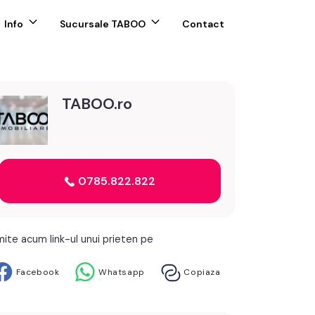
Info
Sucursale TABOO
Contact
TABOO.ro
0785.822.822
mite acum link-ul unui prieten pe
Facebook
Whatsapp
Copiaza