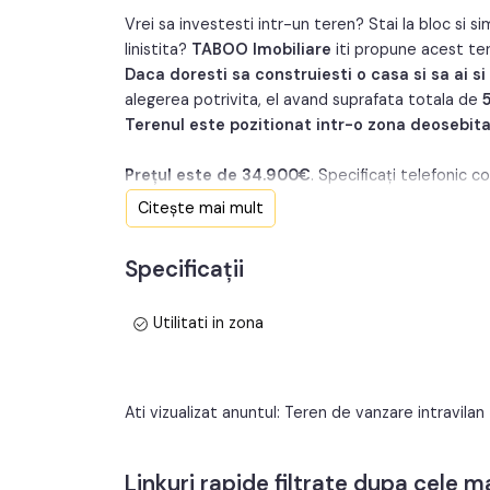
Vrei sa investesti intr-un teren? Stai la bloc si 
linistita?
TABOO Imobiliare
iti propune acest te
Daca doresti sa construiesti o casa si sa ai si
alegerea potrivita, el avand suprafata totala de
Terenul este pozitionat intr-o zona deosebit
Prețul este de 34.900€
. Specificați telefonic c
Citește mai mult
Specificații
Utilitati in zona
Ati vizualizat anuntul: Teren de vanzare intravila
Linkuri rapide filtrate dupa cele 