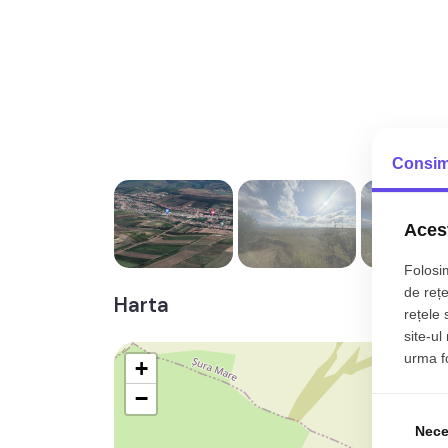
Consim
Acest
Folosim
de rețe
Harta
rețele 
site-ul
urma fol
+
−
Nece