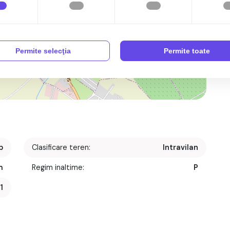
Permite selecţia
Permite toate
p
Clasificare teren:
Intravilan
m
Regim inaltime:
P
1