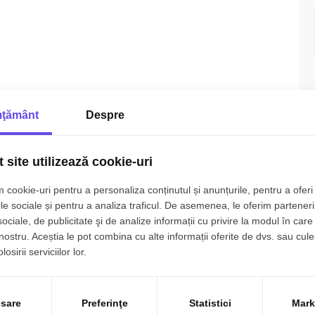
ţământ
Despre
 site utilizează cookie-uri
 cookie-uri pentru a personaliza conținutul și anunțurile, pentru a oferi 
le sociale și pentru a analiza traficul. De asemenea, le oferim parteneri
sociale, de publicitate şi de analize informații cu privire la modul în care 
 nostru. Aceștia le pot combina cu alte informații oferite de dvs. sau cule
osirii serviciilor lor.
sare
Preferinţe
Statistici
Mark