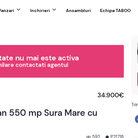
Vanzari
Inchirieri
Ansambluri
Echipa TABOO
ate nu mai este activa
milare contactati agentul
34.900€
Tri
lan 550 mp Sura Mare cu
592
P21718