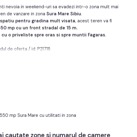
simti nevoia in weekend-uri sa evadezi intr-o zona mult mai
ren de vanzare in zona
Sura Mare Sibiu
.
 spatiu pentru
gradina mult visata
, acest teren va fi
550 mp
cu un front
stradal de 15 m.
a
cu o priveliste spre oras si spre muntii Fagaras
.
odul de oferta / id: P21718
n 550 mp Sura Mare cu utilitati in zona
mai cautate zone si numarul de camere