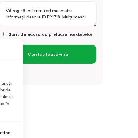
Sunt de acord cu prelucrarea datelor
funcţii
lor de
folosiți
se în
eting