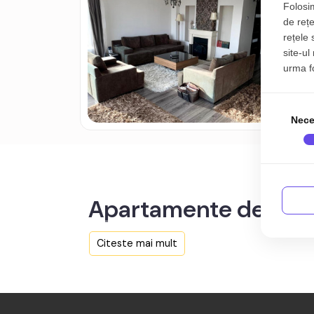
F
Folosim
de rețe
rețele 
site-ul
5
urma fol
Nece
Apartamente de închi
Citeste mai mult
Aici sunt toate anunțurile active și actualizat
Cauți în judetul Brasov de închiriat Apartamente