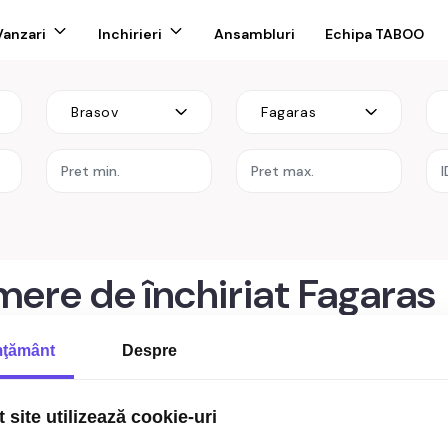
Vanzari
Inchirieri
Ansambluri
Echipa TABOO
Brasov
Fagaras
re
ere de închiriat Fagaras
 Fagaras
ţământ
Despre
 site utilizează cookie-uri
rtament 3 camere de inchiriat zona centrala 80 mp utili