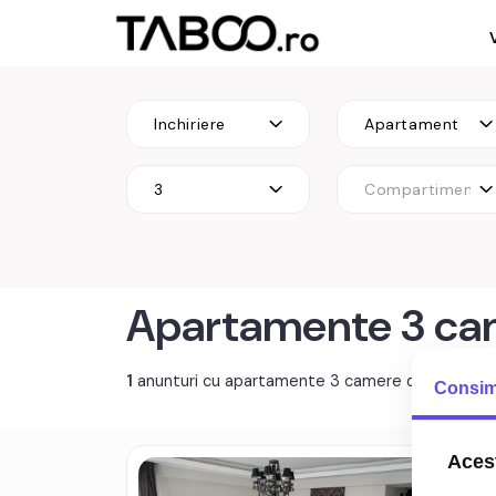
Inchiriere
Apartament
3
Compartimenta
Apartamente 3 cam
1
anunturi cu apartamente 3 camere de închiriat
Consim
Acest
Apa