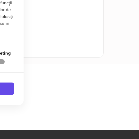
funcţii
lor de
folosiți
se în
eting
obiliare Brasov.
oștrii și actualizate periodic.