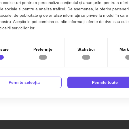
agaras
 cookie-uri pentru a personaliza conținutul și anunțurile, pentru a oferi 
le sociale și pentru a analiza traficul. De asemenea, le oferim parteneri
3 cam
Etaj 3/4
80 mp
Decomandat
sociale, de publicitate şi de analize informații cu privire la modul în care 
 nostru. Aceștia le pot combina cu alte informații oferite de dvs. sau cule
50€
osirii serviciilor lor.
sare
Preferinţe
Statistici
Mark
riat în Fagaras
Permite selecţia
Permite toate
e de Apartamente de închiriat în Fagaras de către agenția TABOO Im
 în Fagaras? Acum sunt 1 anunțuri active preluate de către agenții n