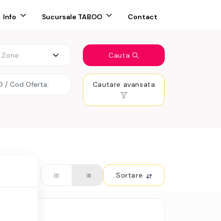
Info
Sucursale TABOO
Contact
Zone
Cauta
Cautare avansata
Sortare
 renovat