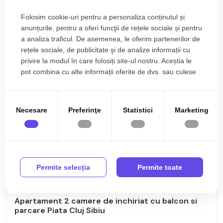
Folosim cookie-uri pentru a personaliza conținutul și
anunțurile, pentru a oferi funcţii de rețele sociale și pentru
a analiza traficul. De asemenea, le oferim partenerilor de
rețele sociale, de publicitate şi de analize informații cu
privire la modul în care folosiți site-ul nostru. Aceștia le
pot combina cu alte informații oferite de dvs. sau culese
în urma folosirii serviciilor lor.
Necesare
Preferinţe
Statistici
Marketing
Permite selecţia
Permite toate
380€
Sibiu, Piata Cluj
Apartament 2 camere de inchiriat cu balcon si
parcare Piata Cluj Sibiu