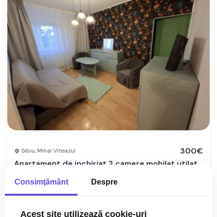
300€
Sibiu, Mihai Viteazul
Apartament de inchiriat 2 camere mobilat utilat
Mihai Viteazul
Consimţământ
Despre
2 cam
Mansarda/4
33 mp
Acest site utilizează cookie-uri