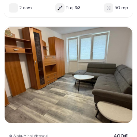
2 cam
Etaj 3/3
50 mp
400€
Sibiu, Mihai Viteazul