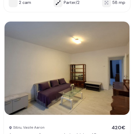
2 cam
Parter/2
58 mp
420€
Sibiu, Vasile Aaron