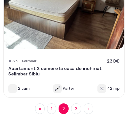
230€
Sibiu, Selimbar
Apartament 2 camere la casa de inchiriat
Selimbar Sibiu
2 cam
Parter
42 mp
«
1
2
3
»