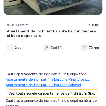
700€
Sibiu, Lazaret
Apartament de inchiriat Balanta balcon parcare
si boxa depozitare
2 cam
Etaj 3/4
70 mp
Caută apartamente de închiriat în Sibiu după zone:
Apartamente de închiriat în Sibiu zona Mihai Viteazul
Apartamente de închiriat în Sibiu zona Rahovei
Apartamente de închiriat în Sibiu zona Doamna Stanca
Vezi toate zonele cu apartamente de închiriat în Sibiu
Apartamente de închiriat în Sibiu zona Calea Cisnadiei -
Caută apartamente de închiriat în Sibiu după numărul de
Arhitectilor