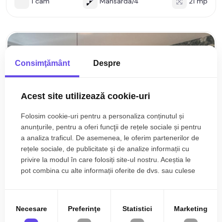
1 cam
Mansarda/4
21 mp
Consimţământ
Despre
Acest site utilizează cookie-uri
Folosim cookie-uri pentru a personaliza conținutul și
anunțurile, pentru a oferi funcţii de rețele sociale și pentru
a analiza traficul. De asemenea, le oferim partenerilor de
rețele sociale, de publicitate şi de analize informații cu
privire la modul în care folosiți site-ul nostru. Aceștia le
pot combina cu alte informații oferite de dvs. sau culese
în urma folosirii serviciilor lor.
700€
Sibiu, Lazaret
Necesare
Preferinţe
Statistici
Marketing
Apartament cu 2 camere + loc de parcare la