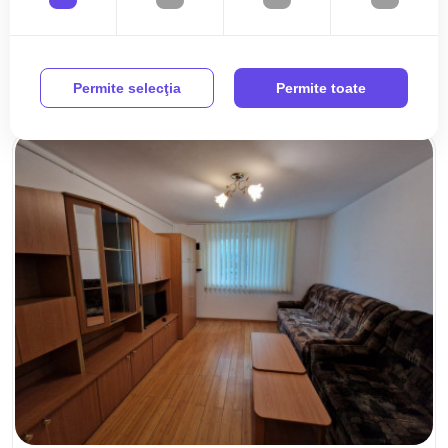
prima inchiriere
2 cam
Parter/4
70 mp
Permite selecţia
Permite toate