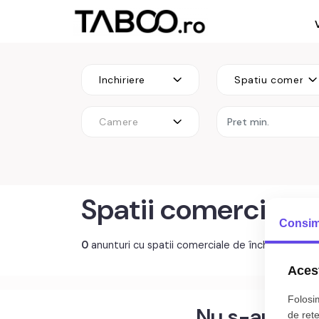
Inchiriere
Spatiu comercia
Camere
Spatii comerciale 
Consim
0
anunturi cu spatii comerciale de închiriat Sib
Acest
Folosim
Nu s-au gasi
de rețe