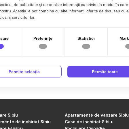
sociale, de publicitate şi de analize informații cu privire la modul în care 
 nostru. Aceștia le pot combina cu alte informații oferite de dvs. sau cule
osirii serviciilor lor.
 Sibiu
sare
Preferinţe
Statistici
Mark
e închiriat în Sibiu
, ai ajuns în locul potrivit. Indiferent că vrei
lizate constant, din toate zonele orașului. Selectăm doar spații 
Permite selecţia
Permite toate
în proximitatea zonelor rezidențiale, aici poți compara ușor opțiunil
rină stradală sau în clădiri comerciale moderne, ideale pentru activită
cursul procesului de închiriere, de la selecție până la contract. V
vită pentru afacerea ta.
inchiriat in Sibiu
.
are Sibiu
Apartamente de vanzare Sibiu
mente de inchiriat Sibiu
Case de inchiriat Sibiu
iare Făgăraș
Imobiliare Cisnădie