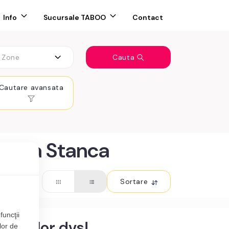
Info
Sucursale TABOO
Contact
Zone
Cauta
Cautare avansata
oamna Stanca
Sortare
funcţii
teriilor dvs!
lor de