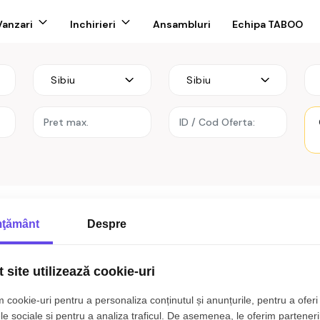
Vanzari
Inchirieri
Ansambluri
Echipa TABOO
l
Sibiu
Sibiu
de închiriat Sibiu zona D
ţământ
Despre
iu zona Doamna Stanca
 site utilizează cookie-uri
 cookie-uri pentru a personaliza conținutul și anunțurile, pentru a oferi 
t rezultate care sa corespunda cri
le sociale și pentru a analiza traficul. De asemenea, le oferim parteneri