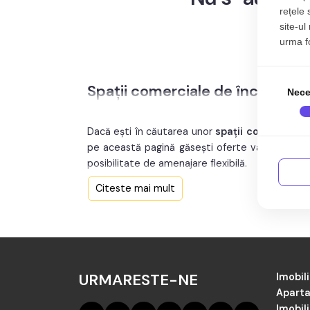
rețele 
site-ul
urma fol
Spații comerciale de închiriat în
Nece
Dacă ești în căutarea unor
spații comerciale d
pe această pagină găsești oferte variate, actua
posibilitate de amenajare flexibilă.
Citeste mai mult
Fie că te interesează o locație centrală sau una 
specifice. Oferta include spații la parter, cu vit
Consultanții noștri îți oferă suport pe tot par
închiriere în Sibiu și găsește rapid soluția potri
URMARESTE-NE
Vezi și oferta Taboo Imobiliare pentru
spatii de 
Imobili
Aparta
Imobil