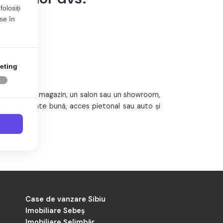
folosiți
se în
eting
 să deschizi un magazin, un salon sau un showroom,
cu vizibilitate bună, acces pietonal sau auto și
e și filtra după suprafață, preț și caracteristici
ți cu trafic de clienți.
ezi toate spațiile comerciale disponibile pentru
Case de vanzare Sibiu
Imobiliare Sebeș
Imobiliare Șelimbăr