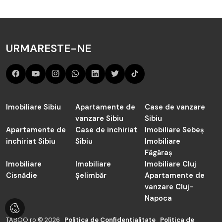
industriale de închiriat în Sibiu de către agenția TABOO
Imobiliare Sibiu.
Cauți în judetul Sibiu de închiriat Spatii industriale în Sibiu?
URMARESTE-NE
Acum sunt 9 anunțuri active preluate de către agenții
noștrii și actualizate periodic.
Imobiliare Sibiu
Apartamente de
Case de vanzare
vanzare Sibiu
Sibiu
Apartamente de
Case de inchiriat
Imobiliare Sebeș
inchiriat Sibiu
Sibiu
Imobiliare
Făgăraș
Imobiliare
Imobiliare
Imobiliare Cluj
Cisnădie
Șelimbăr
Apartamente de
vanzare Cluj-
Napoca
TABOO.ro © 2026
Politica de Confidentialitate
Politica de