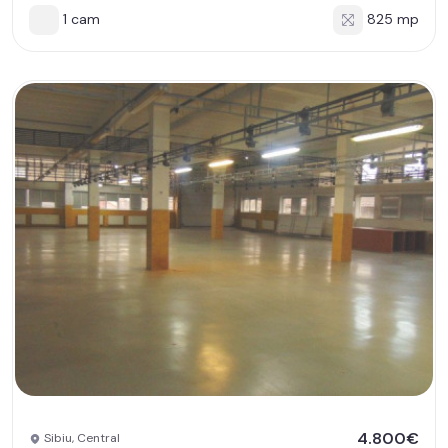
1 cam
825 mp
4.800€
Sibiu, Central