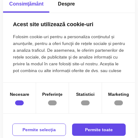
Consimţământ
Despre
Acest site utilizează cookie-uri
Folosim cookie-uri pentru a personaliza conținutul și
anunțurile, pentru a oferi funcţii de rețele sociale și pentru
Comision 0%
a analiza traficul. De asemenea, le oferim partenerilor de
5.000€
Sibiu, Veterani
rețele sociale, de publicitate şi de analize informații cu
Hala de 1849 mp plus teren de inchiriat in zona
privire la modul în care folosiți site-ul nostru. Aceștia le
Veterani Sibiu
pot combina cu alte informații oferite de dvs. sau culese
în urma folosirii serviciilor lor.
10 cam
1164 mp
Necesare
Preferinţe
Statistici
Marketing
Permite selecţia
Permite toate