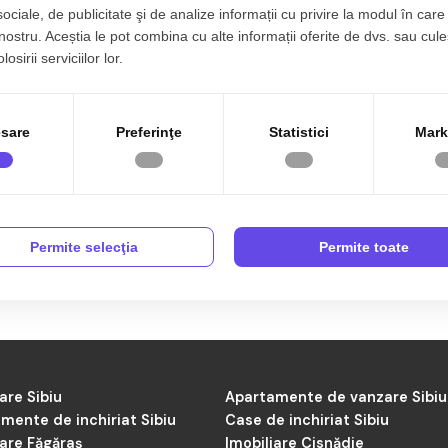
sociale, de publicitate şi de analize informații cu privire la modul în care 
 nostru. Aceștia le pot combina cu alte informații oferite de dvs. sau cule
osirii serviciilor lor.
are în Bucuresti Doamna Ghi
sare
Preferinţe
Statistici
Mark
te de Apartamente de vânzare în Doamna Ghica Bucuresti de către 
nte în Doamna Ghica Bucuresti? Acum sunt 0 anunțuri active preluat
Permite selecţia
Permite toate
are Sibiu
Apartamente de vanzare Sibiu
mente de inchiriat Sibiu
Case de inchiriat Sibiu
iare Făgăraș
Imobiliare Cisnădie