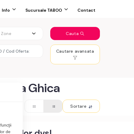
Info
Sucursale TABOO
Contact
Zone
Cauta
Cautare avansata
oamna Ghica
Sortare
funcţii
teriilor dvs!
lor de