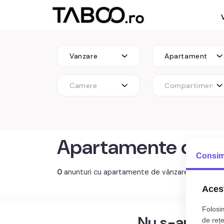
Vanzare
Apartament
Camere
Compartimenta
Apartamente de vâ
Consim
0
anunturi cu apartamente de vânzare Bucurest
Acest
Folosim
Nu s-au gasi
de rețe