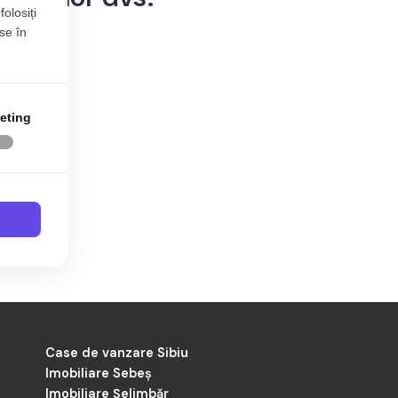
folosiți
se în
ca
eting
agenția TABOO Imobiliare Bucuresti.
e de către agenții noștrii și actualizate
Case de vanzare Sibiu
Imobiliare Sebeș
Imobiliare Șelimbăr