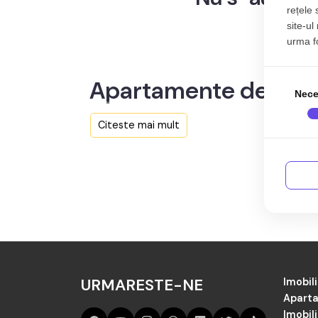
rețele 
site-ul
urma fol
Apartamente de vânz
Nece
Citeste mai mult
Aici sunt toate anunțurile active și actualiza
Cauți în judetul Bucuresti de vânzare Apartame
periodic.
URMARESTE-NE
Imobili
Aparta
Imobil