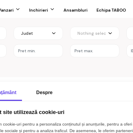
Vanzari
Inchirieri
Ansambluri
Echipa TABOO
Judet
Nothing selected
re
nzare Bucuresti zona D
ţământ
Despre
i zona Doamna Ghica
 site utilizează cookie-uri
 cookie-uri pentru a personaliza conținutul și anunțurile, pentru a oferi 
t rezultate care sa corespunda cri
le sociale și pentru a analiza traficul. De asemenea, le oferim parteneri