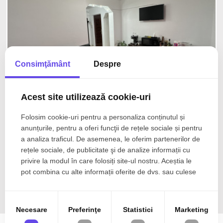
Consimţământ
Despre
Acest site utilizează cookie-uri
Folosim cookie-uri pentru a personaliza conținutul și
Comision 0%
anunțurile, pentru a oferi funcţii de rețele sociale și pentru
105.000€
Calimanesti
a analiza traficul. De asemenea, le oferim partenerilor de
Apartament decomandat 3 camere 2 bai 68 mpu
rețele sociale, de publicitate şi de analize informații cu
etaj 3 Calimanesti Valcea
privire la modul în care folosiți site-ul nostru. Aceștia le
pot combina cu alte informații oferite de dvs. sau culese
3 cam
Etaj 3/4
68 mp
în urma folosirii serviciilor lor.
Necesare
Preferinţe
Statistici
Marketing