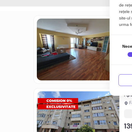
de rețe
rețele 
site-ul
Apa
urma fol
F
Nece
1
Apa
F
1