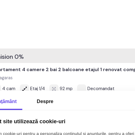
mision 0%
rtament 4 camere 2 bai 2 balcoane etajul 1 renovat com
agaras
4 cam
Etaj 1/4
92 mp
Decomandat
39.000€
ţământ
Despre
mision 0%
Exclusivitate
 site utilizează cookie-uri
 cookie-uri pentru a personaliza conținutul și anunțurile, pentru a oferi 