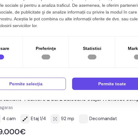
le sociale și pentru a analiza traficul. De asemenea, le oferim parteneri
sociale, de publicitate şi de analize informații cu privire la modul în care 
 nostru. Aceștia le pot combina cu alte informații oferite de dvs. sau cule
rtament 4 camere 120 mp utili + balcon etaj 2 mobilat uti
osirii serviciilor lor.
agaras
4 cam
Etaj 2/6
120 mp
Decomandat
sare
Preferinţe
Statistici
Mark
05.000€
Permite selecţia
Permite toate
rtament 4 camere 2 bai 2 balcoane etajul 1 renovat com
agaras
4 cam
Etaj 1/4
92 mp
Decomandat
39.000€