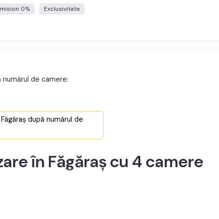
mision 0%
Exclusivitate
ă numărul de camere:
n Făgăraș după numărul de
are în Făgăraș cu 4 camere
Programează o întâlnire