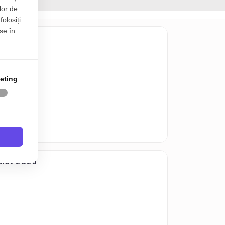
lor de
folosiți
se în
lat
eting
plet 2026