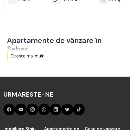
Apartamente de vânzare în
Sebes
Citeste mai mult
Aici sunt toate anunțurile active și actualizate de
Apartamente de vânzare în Sebes de către agenția
TABOO Imobiliare Alba.
Cauți în judetul Alba de vânzare Apartamente în Sebes?
URMARESTE-NE
Acum sunt 3 anunțuri active preluate de către agenții
noștrii și actualizate periodic.
Imobiliare Sibiu
Apartamente de
Case de vanzare