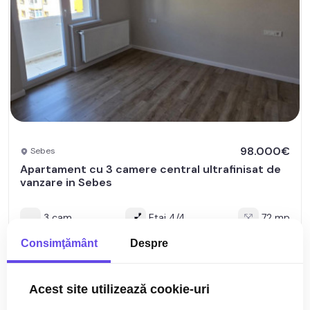
98.000€
Sebes
Apartament cu 3 camere central ultrafinisat de
vanzare in Sebes
3 cam
Etaj 4/4
72 mp
Consimţământ
Despre
Acest site utilizează cookie-uri