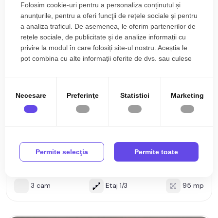
Folosim cookie-uri pentru a personaliza conținutul și
anunțurile, pentru a oferi funcţii de rețele sociale și pentru
a analiza traficul. De asemenea, le oferim partenerilor de
rețele sociale, de publicitate şi de analize informații cu
privire la modul în care folosiți site-ul nostru. Aceștia le
pot combina cu alte informații oferite de dvs. sau culese
în urma folosirii serviciilor lor.
Necesare
Preferinţe
Statistici
Marketing
129.000€
Sebes
Apartament nou decomandat cu 3 camere de
Permite selecţia
Permite toate
vanzare in Sebes
3 cam
Etaj 1/3
95 mp