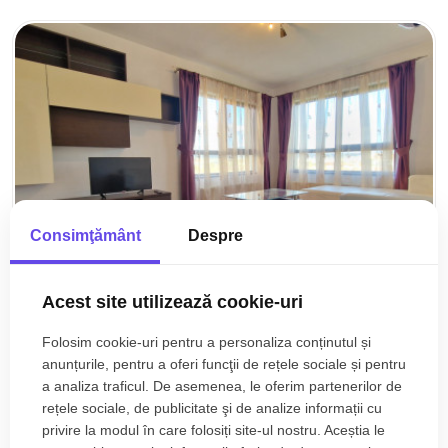
Consimţământ
Despre
Acest site utilizează cookie-uri
Folosim cookie-uri pentru a personaliza conținutul și
anunțurile, pentru a oferi funcţii de rețele sociale și pentru
120.000€
Sibiu, Selimbar
a analiza traficul. De asemenea, le oferim partenerilor de
Apartament de vanzare 2 camere balcon parcare
rețele sociale, de publicitate şi de analize informații cu
etaj 2 Selimbar Sibiu
privire la modul în care folosiți site-ul nostru. Aceștia le