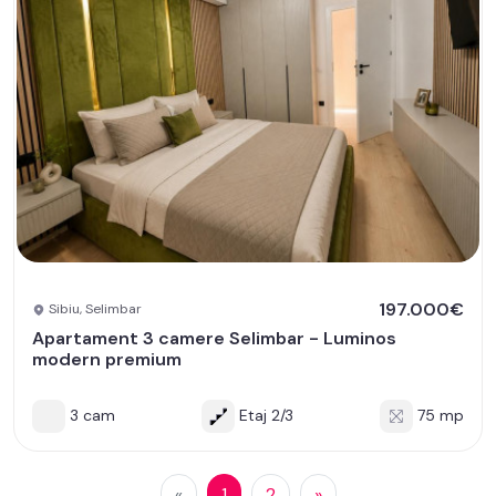
197.000€
Sibiu, Selimbar
Apartament 3 camere Selimbar - Luminos
modern premium
3 cam
Etaj 2/3
75 mp
«
1
2
»