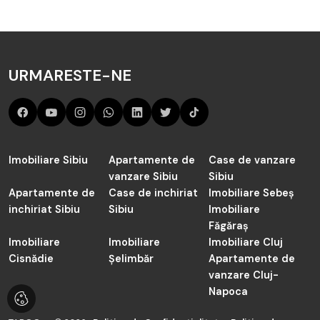
Apartamente de vânzare în Sibiu zona Broscarie
Programează o întâlnire
Telefon
004 0785 822 822
URMARESTE-NE
Email
contact@taboo.ro
Adresa
Șoseaua Alba Iulia 83, Sibiu
Imobiliare Sibiu
Apartamente de
Case de vanzare
vanzare Sibiu
Program
Sibiu
Apartamente de
Case de inchiriat
Luni - Vineri: 09:00 - 18:00
Imobiliare Sebeș
inchiriat Sibiu
Sibiu
Imobiliare
Făgăraș
Imobiliare
Imobiliare
Imobiliare Cluj
Cisnădie
Șelimbăr
Apartamente de
vanzare Cluj-
Napoca