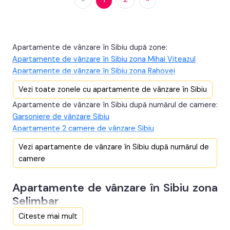
Apartamente de vânzare în Sibiu după zone:
Apartamente de vânzare în Sibiu zona Mihai Viteazul
Apartamente de vânzare în Sibiu zona Rahovei
Apartamente de vânzare în Sibiu zona Doamna Stanca
Vezi toate zonele cu apartamente de vânzare în Sibiu
Apartamente de vânzare în Sibiu zona Calea Cisnadiei -
Apartamente de vânzare în Sibiu după numărul de camere:
Arhitectilor
Garsoniere de vânzare Sibiu
Apartamente de vânzare în Sibiu zona Calea Surii Mici
Apartamente 2 camere de vânzare Sibiu
Apartamente de vânzare în Sibiu zona Centrul Istoric
Apartamente 3 camere de vânzare Sibiu
Apartamente de vânzare în Sibiu zona Orasul de Jos
Vezi apartamente de vânzare în Sibiu după numărul de
Apartamente 4 camere de vânzare Sibiu
Apartamente de vânzare în Sibiu zona Turnisor
camere
Apartamente 5 camere de vânzare Sibiu
Apartamente de vânzare în Sibiu zona Central
Penthouse de vânzare Sibiu
Apartamente de vânzare în Sibiu zona Terezian
Apartamente de vânzare în Sibiu zona
Apartamente de vânzare în Sibiu zona Vasile Aaron
Selimbar
Apartamente de vânzare în Sibiu zona Strand
Apartamente de vânzare în Sibiu zona Valea Aurie
Citeste mai mult
Apartamente de vânzare în Sibiu zona Lazaret