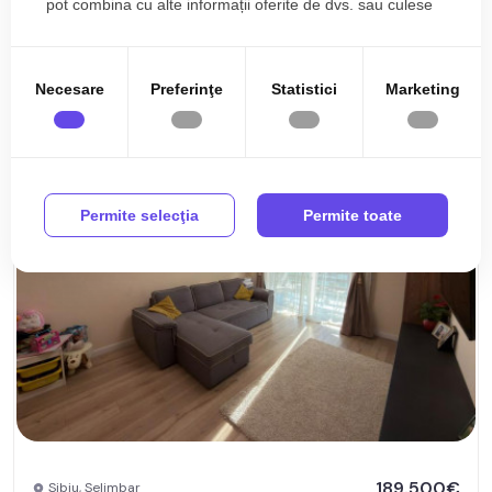
pot combina cu alte informații oferite de dvs. sau culese
2 cam
Etaj 2/3
60 mp
în urma folosirii serviciilor lor.
Necesare
Preferinţe
Statistici
Marketing
Permite selecţia
Permite toate
189.500€
Sibiu, Selimbar