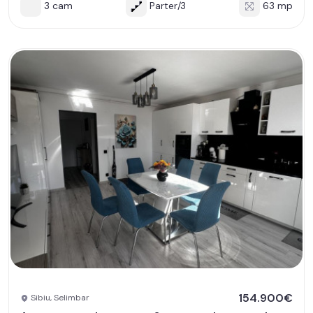
3 cam
Parter/3
63 mp
154.900€
Sibiu, Selimbar