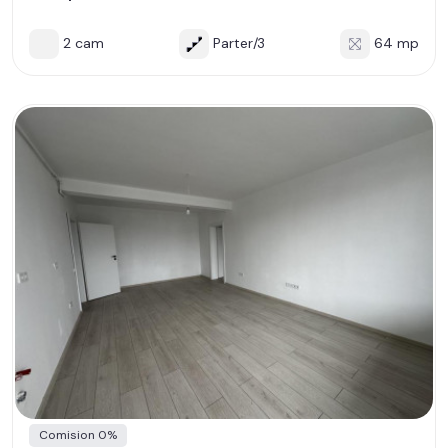
2 cam
Parter/3
64 mp
Comision 0%