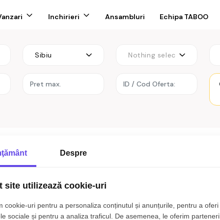
Vanzari
Inchirieri
Ansambluri
Echipa TABOO
Sibiu
Nothing selected
rlat
ţământ
Despre
 site utilizează cookie-uri
 cookie-uri pentru a personaliza conținutul și anunțurile, pentru a oferi 
t rezultate care sa corespunda cri
le sociale și pentru a analiza traficul. De asemenea, le oferim parteneri