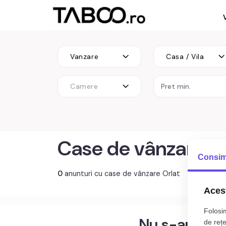
Vanzare
Casa / Vila
Camere
Case de vânzare O
Consim
0
anunturi cu case de vânzare Orlat
Acest
Folosim
Nu s-au gasi
de rețe