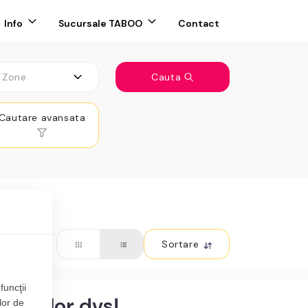
Info
Sucursale TABOO
Contact
Zone
Cauta
Cautare avansata
Sortare
funcţii
teriilor dvs!
lor de