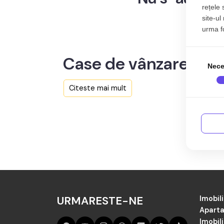
rețele 
site-ul
urma fol
Case de vânzare în O
Nece
Citeste mai mult
Aici sunt toate anunțurile active și actualizat
Cauți în judetul Sibiu de vânzare Case în Orlat?
URMARESTE-NE
Imobili
Aparta
Imobil