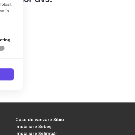
folosiți
se în
eting
iu.
tualizate periodic.
Case de vanzare Sibiu
Imobiliare Sebeș
Imobiliare Șelimbăr