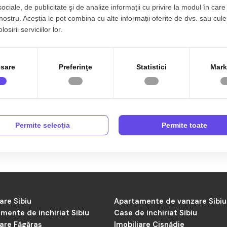
sociale, de publicitate şi de analize informații cu privire la modul în care 
 nostru. Aceștia le pot combina cu alte informații oferite de dvs. sau cule
osirii serviciilor lor.
rlat
sare
Preferinţe
Statistici
Mark
e de Case de vânzare în Orlat de către agenția TABOO Imobiliare Sib
 Acum sunt 0 anunțuri active preluate de către agenții noștrii și ac
Permite selecţia
Permite toate
are Sibiu
Apartamente de vanzare Sibiu
mente de inchiriat Sibiu
Case de inchiriat Sibiu
iare Făgăraș
Imobiliare Cisnădie