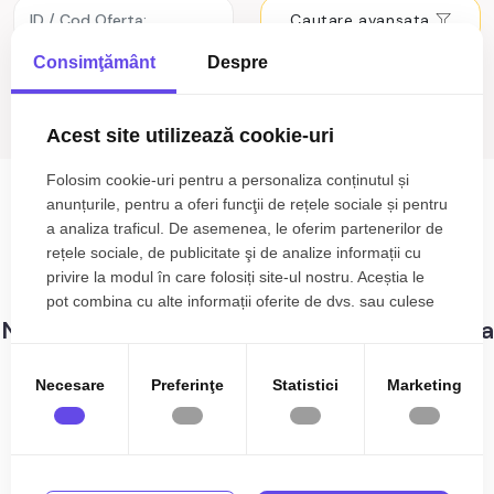
Cautare avansata
Consimţământ
Despre
Cauta
Acest site utilizează cookie-uri
Terenuri de vânzare Maghierat
Folosim cookie-uri pentru a personaliza conținutul și
anunțurile, pentru a oferi funcţii de rețele sociale și pentru
a analiza traficul. De asemenea, le oferim partenerilor de
0
anunturi cu terenuri de vânzare
Sortare
rețele sociale, de publicitate şi de analize informații cu
Maghierat
privire la modul în care folosiți site-ul nostru. Aceștia le
pot combina cu alte informații oferite de dvs. sau culese
Nu s-au gasit rezultate care sa corespunda
în urma folosirii serviciilor lor.
criteriilor dvs!
Necesare
Preferinţe
Statistici
Marketing
Terenuri de vânzare în Maghierat