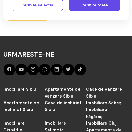
Permite selecţia
Permite toate
Aici sunt toate anunțurile active și actualizate de Terenuri
Citeste mai mult
de vânzare în Maghierat de către agenția TABOO
Imobiliare Alba.
Cauți în judetul Alba de vânzare Terenuri în Maghierat?
Acum sunt 0 anunțuri active preluate de către agenții
URMARESTE-NE
noștrii și actualizate periodic.
Imobiliare Sibiu
Apartamente de
Case de vanzare
vanzare Sibiu
Sibiu
Apartamente de
Case de inchiriat
Imobiliare Sebeș
inchiriat Sibiu
Sibiu
Imobiliare
Făgăraș
Imobiliare
Imobiliare
Imobiliare Cluj
Cisnădie
Șelimbăr
Apartamente de