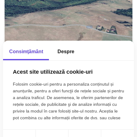
Consimţământ
Despre
Acest site utilizează cookie-uri
Folosim cookie-uri pentru a personaliza conținutul și
anunțurile, pentru a oferi funcţii de rețele sociale și pentru
150.000€
Paltinis
a analiza traficul. De asemenea, le oferim partenerilor de
Teren 3000 mp intravilan langa Arka Parc si
rețele sociale, de publicitate şi de analize informații cu
Arena Platos in Paltinis
privire la modul în care folosiți site-ul nostru. Aceștia le
pot combina cu alte informații oferite de dvs. sau culese
3000 mp
în urma folosirii serviciilor lor.