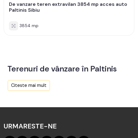
De vanzare teren extravilan 3854 mp acces auto
Paltinis Sibiu
3854 mp
Terenuri de vânzare în Paltinis
Aici sunt toate anunțurile active și actualizate de Terenuri
Citeste mai mult
de vânzare în Paltinis de către agenția TABOO Imobiliare
Sibiu.
Cauți în judetul Sibiu de vânzare Terenuri în Paltinis? Acum
sunt 3 anunțuri active preluate de către agenții noștrii și
URMARESTE-NE
actualizate periodic.