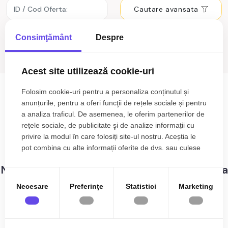
Cautare avansata
Consimţământ
Despre
Cauta
Acest site utilizează cookie-uri
Terenuri de vânzare Pianu de
Folosim cookie-uri pentru a personaliza conținutul și
Jos
anunțurile, pentru a oferi funcţii de rețele sociale și pentru
a analiza traficul. De asemenea, le oferim partenerilor de
rețele sociale, de publicitate şi de analize informații cu
0
anunturi cu terenuri de vânzare Pianu
Sortare
privire la modul în care folosiți site-ul nostru. Aceștia le
de Jos
pot combina cu alte informații oferite de dvs. sau culese
în urma folosirii serviciilor lor.
Nu s-au gasit rezultate care sa corespunda
criteriilor dvs!
Necesare
Preferinţe
Statistici
Marketing