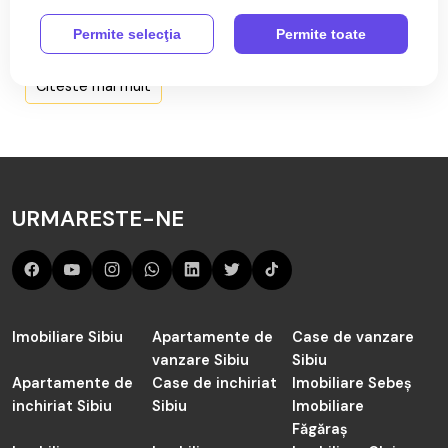
Terenuri de vânzare în Pianu de
Permite selecţia
Permite toate
Jos
Citeste mai mult
Aici sunt toate anunțurile active și actualizate de Terenuri
de vânzare în Pianu de Jos de către agenția TABOO
Imobiliare Alba.
Cauți în judetul Alba de vânzare Terenuri în Pianu de Jos?
URMARESTE-NE
Acum sunt 0 anunțuri active preluate de către agenții
noștrii și actualizate periodic.
Imobiliare Sibiu
Apartamente de
Case de vanzare
vanzare Sibiu
Sibiu
Apartamente de
Case de inchiriat
Imobiliare Sebeș
inchiriat Sibiu
Sibiu
Imobiliare
Făgăraș