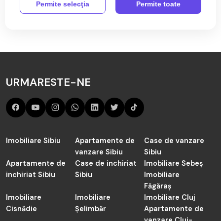
Permite selecţia
Permite toate
Aici sunt toate anunțurile active și actualizate de Terenuri
Citeste mai mult
de vânzare în Sacel de către agenția TABOO Imobiliare
Sibiu.
Cauți în judetul Sibiu de vânzare Terenuri în Sacel? Acum
sunt 0 anunțuri active preluate de către agenții noștrii și
URMARESTE-NE
actualizate periodic.
Imobiliare Sibiu
Apartamente de
Case de vanzare
vanzare Sibiu
Sibiu
Apartamente de
Case de inchiriat
Imobiliare Sebeș
inchiriat Sibiu
Sibiu
Imobiliare
Făgăraș
Imobiliare
Imobiliare
Imobiliare Cluj
Cisnădie
Șelimbăr
Apartamente de
vanzare Cluj-