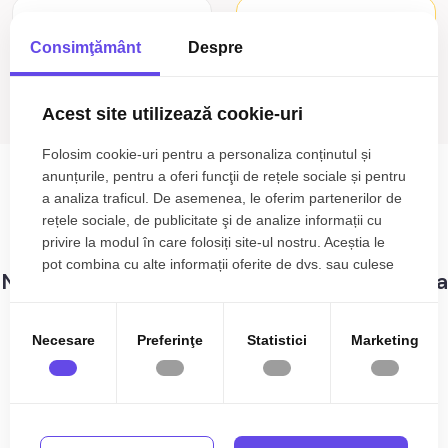
Cautare avansata
Consimţământ
Despre
Cauta
Acest site utilizează cookie-uri
Folosim cookie-uri pentru a personaliza conținutul și
Terenuri de vânzare Sacel
anunțurile, pentru a oferi funcţii de rețele sociale și pentru
a analiza traficul. De asemenea, le oferim partenerilor de
0
anunturi cu terenuri de vânzare Sacel
rețele sociale, de publicitate şi de analize informații cu
Sortare
privire la modul în care folosiți site-ul nostru. Aceștia le
pot combina cu alte informații oferite de dvs. sau culese
Nu s-au gasit rezultate care sa corespunda
în urma folosirii serviciilor lor.
criteriilor dvs!
Necesare
Preferinţe
Statistici
Marketing
Terenuri de vânzare în Sacel