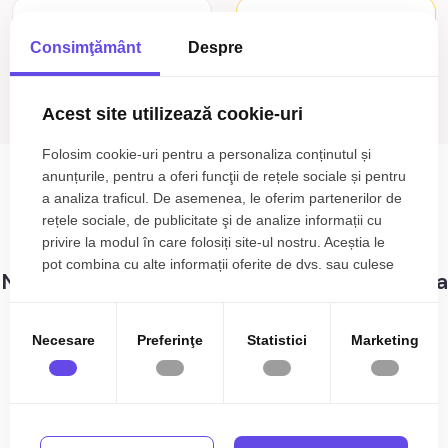
Cautare avansata
Consimţământ
Despre
Cauta
Acest site utilizează cookie-uri
Folosim cookie-uri pentru a personaliza conținutul și
Terenuri de vânzare Sibiel
anunțurile, pentru a oferi funcţii de rețele sociale și pentru
a analiza traficul. De asemenea, le oferim partenerilor de
0
anunturi cu terenuri de vânzare Sibiel
rețele sociale, de publicitate şi de analize informații cu
Sortare
privire la modul în care folosiți site-ul nostru. Aceștia le
pot combina cu alte informații oferite de dvs. sau culese
Nu s-au gasit rezultate care sa corespunda
în urma folosirii serviciilor lor.
criteriilor dvs!
Necesare
Preferinţe
Statistici
Marketing
Terenuri de vânzare în Sibiel