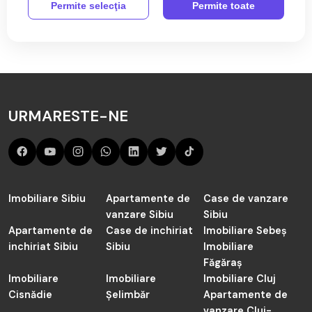
Permite selecţia
Permite toate
Aici sunt toate anunțurile active și actualizate de Terenuri
Citeste mai mult
de vânzare în Sibiel de către agenția TABOO Imobiliare
Sibiu.
Cauți în judetul Sibiu de vânzare Terenuri în Sibiel? Acum
sunt 0 anunțuri active preluate de către agenții noștrii și
URMARESTE-NE
actualizate periodic.
Imobiliare Sibiu
Apartamente de
Case de vanzare
vanzare Sibiu
Sibiu
Apartamente de
Case de inchiriat
Imobiliare Sebeș
inchiriat Sibiu
Sibiu
Imobiliare
Făgăraș
Imobiliare
Imobiliare
Imobiliare Cluj
Cisnădie
Șelimbăr
Apartamente de
vanzare Cluj-