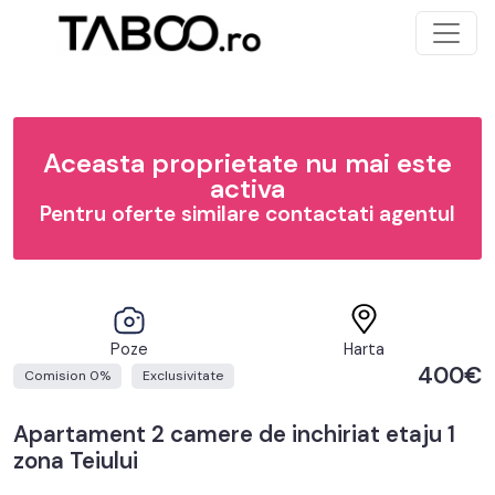
Aceasta proprietate nu mai este
activa
Pentru oferte similare contactati agentul
Poze
Harta
400€
Comision 0%
Exclusivitate
Apartament 2 camere de inchiriat etaju 1
zona Teiului