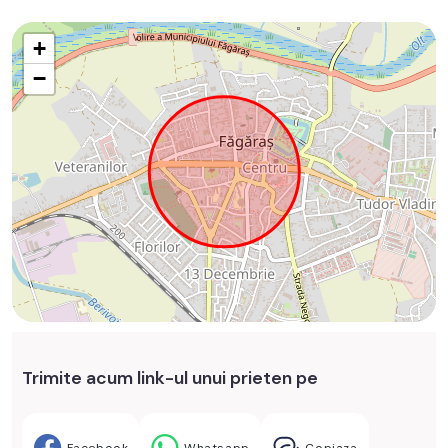
+
−
Trimite acum link-ul unui prieten pe