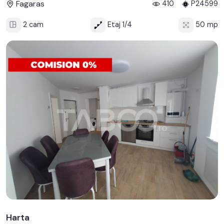
Fagaras
410
P24599
2 cam
Etaj 1/4
50 mp
Harta