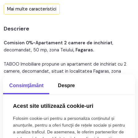
Confort:
1
Mai multe caracteristici
Nr. bucatarii:
1
Descriere
Nr. balcoane:
1
An constructie:
1987
Comision 0%-Apartament 2 camere de inchiriat
,
decomandat, 50 mp, zona Teiului
, Fagaras.
An renovare:
2025
TABOO Imobiliare propune un apartament de inchiriat cu 2
Structura:
Beton
camere, decomandat, situat in localitatea Fagaras, zona
Teiului, aflat la etajul 1 intr -un imobil tip bloc cu regim de
Orientare:
Sud-Est
inaltime pe Parter + 4 Etaje;
Consimţământ
Despre
Anul constructiei 1987, structura beton.
Suprafata utila de 50 mp + balcon de 9 mp.
Acest site utilizează cookie-uri
Apartamentul este structurat astfel:
Folosim cookie-uri pentru a personaliza conținutul și
• Hol;
Citește mai mult
anunțurile, pentru a oferi funcţii de rețele sociale și pentru
• Bucatarie cu balcon;
a analiza traficul. De asemenea, le oferim partenerilor de
• Baie;