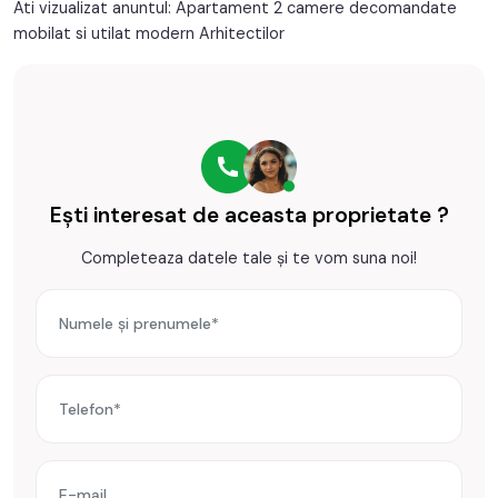
- Caracteristici bloc: interfon, acoperis.
Ati vizualizat anuntul: Apartament 2 camere decomandate
Interfon
Acoperis
Finisajele interioare:
mobilat si utilat modern Arhitectilor
- Pereti: vopsea lavabila, faianta;
- Podele: parchet, gresie;
- Finisaj: finisat;
- Geamuri: pvc, termopan;
- Usa intrare: metal.
Cod oferta / id: P21874
Ești interesat de aceasta proprietate ?
Completeaza datele tale și te vom suna noi!
Descarcă gratuit aplicaţia TABOO Imobiliare