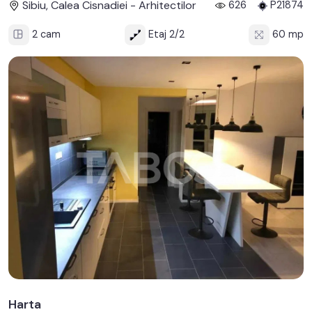
Sibiu, Calea Cisnadiei - Arhitectilor
626
P21874
2 cam
Etaj 2/2
60 mp
Harta