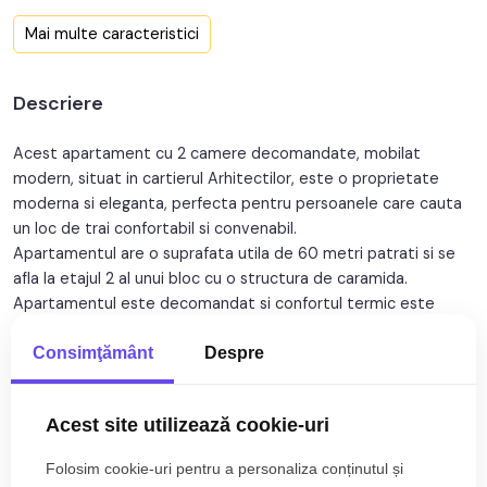
Confort:
1
Mai multe caracteristici
Nr. bucatarii:
1
Descriere
Nr. balcoane:
1
Nr. parcari:
1
Acest apartament cu 2 camere decomandate, mobilat
modern, situat in cartierul Arhitectilor, este o proprietate
An constructie:
2015
moderna si eleganta, perfecta pentru persoanele care cauta
un loc de trai confortabil si convenabil.
An renovare:
2023
Apartamentul are o suprafata utila de 60 metri patrati si se
afla la etajul 2 al unui bloc cu o structura de caramida.
Structura:
Caramida
Apartamentul este decomandat si confortul termic este
Orientare:
Sud-Est
asigurat prin intermediul centralei termice proprii.
Consimţământ
Despre
La intrarea in apartament, gasim un hol generos care face
legatura cu toate camerele din proprietate. Livingul spatios si
luminos, decorat intr-un stil modern si elegant este
Acest site utilizează cookie-uri
cu bucatarie deschisa, moderna, complet utilata si mobilata,
Citește mai mult
cu toate echipamentele necesare pentru a pregati mesele in
Folosim cookie-uri pentru a personaliza conținutul și
familie sau pentru a gazdui oaspeti.