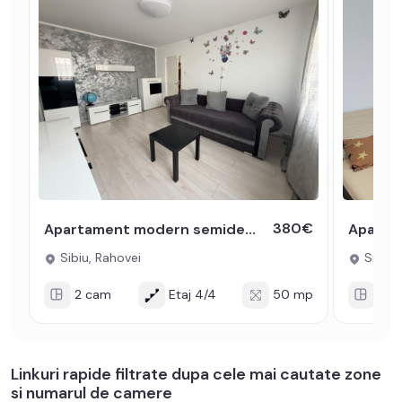
380€
Apartament modern semidecomandat de inchiriat cu 2 camere zona Rahovei
Sibiu, Rahovei
Sibiu, 
2 cam
Etaj 4/4
50 mp
2 c
Linkuri rapide filtrate dupa cele mai cautate zone
si numarul de camere