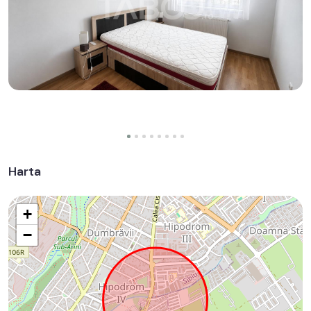
Harta
+
−