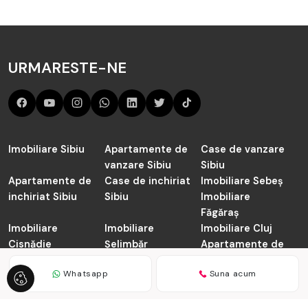
URMARESTE-NE
Imobiliare Sibiu
Apartamente de
Case de vanzare
vanzare Sibiu
Sibiu
Apartamente de
Case de inchiriat
Imobiliare Sebeș
inchiriat Sibiu
Sibiu
Imobiliare
Făgăraș
Imobiliare
Imobiliare
Imobiliare Cluj
Cisnădie
Șelimbăr
Apartamente de
vanzare Cluj-
Whatsapp
Suna acum
Napoca
TABOO.ro © 2026
Politica de Confidentialitate
Politica de