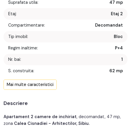
Suprafata utila:
47 mp
Etaj:
Etaj 2
Compartimentare:
Decomandat
Tip imobil:
Bloc
Regim inaltime:
P+4
Nr. bai:
1
S. construita:
62 mp
Confort:
1
Mai multe caracteristici
Nr. bucatarii:
1
Descriere
Nr. balcoane:
1
Nr. parcari:
1
Apartament 2 camere de inchiriat
, decomandat, 47 mp,
zona
Calea Cisnadiei - Arhitectilor, Sibiu.
An constructie:
2015