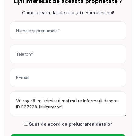
Ești interesat de aceasta proprietate ?
Pentru a se inchiria acest apartament se achita proprietarului
Completeaza datele tale și te vom suna noi!
chiria + o luna garantie.
Prețul este de 380€
. Specificați telefonic codul de oferta /
id: P27228
Sunt de acord cu prelucrarea datelor