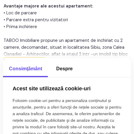
Avantaje majore ale acestui apartament:
An renovare:
2019
• Loc de parcare
• Parcare extra pentru vizitatori
Structura:
Caramida
• Prima inchiriere
Orientare:
Est
TABOO Imobiliare propune un apartament de inchiriat cu 2
camere, decomandat, situat in localitatea Sibiu, zona Calea
Cisnadiei - Arhitectilor, aflat la etajul 2 intr -un imobil tip bloc
cu regim de inaltime pe Parter + 4 Etaje; anul constructiei
Citește mai mult
2015, structura caramida. Suprafata utila de 47 mp + balcon
Consimţământ
Despre
de 6 mp.
Specificații
Acest site utilizează cookie-uri
Apartamentul este structurat astfel:
Curent
Apa
• Hol;
Folosim cookie-uri pentru a personaliza conținutul și
• Baie cu geam;
Canalizare
Gaz
anunțurile, pentru a oferi funcţii de rețele sociale și pentru
• Living + Bucatarie cu balcon;
Acces internet
Fibra optica
a analiza traficul. De asemenea, le oferim partenerilor de
• Dormitor;
rețele sociale, de publicitate şi de analize informații cu
Centrala proprie
Calorifere
privire la modul în care folosiți site-ul nostru. Aceștia le
Finisajele interioare sunt moderne:
pot combina cu alte informații oferite de dvs. sau culese