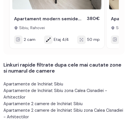
380€
Apartament modern semidecomandat de inchiriat cu 2 camere zona Rahovei
Sibiu, Rahovei
Sibiu, 
2 cam
Etaj 4/4
50 mp
2 c
Linkuri rapide filtrate dupa cele mai cautate zone
si numarul de camere
Apartamente de închiriat Sibiu
Apartamente de închiriat Sibiu zona Calea Cisnadiei -
Arhitectilor
Apartamente 2 camere de închiriat Sibiu
Apartamente 2 camere de închiriat Sibiu zona Calea Cisnadiei
- Arhitectilor