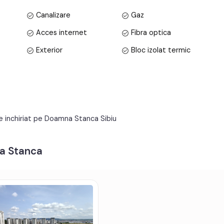
Canalizare
Gaz
Acces internet
Fibra optica
Exterior
Bloc izolat termic
Parchet
Gresie
Metal
Celulare
Apometre
Contor gaz
e inchiriat pe Doamna Stanca Sibiu
Lift
Acoperis
na Stanca
v, fibra optica;
t electric;