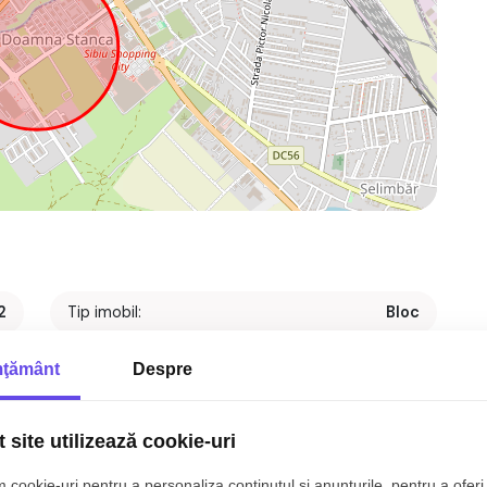
2
Tip imobil:
Bloc
p
Regim inaltime:
P+4
ţământ
Despre
2
Nr. bai:
1
t
S. construita:
64 mp
 site utilizează cookie-uri
1
An constructie:
2014
 cookie-uri pentru a personaliza conținutul și anunțurile, pentru a oferi 