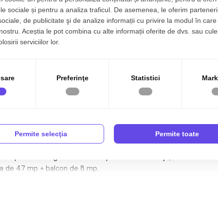
le sociale și pentru a analiza traficul. De asemenea, le oferim parteneri
1
An renovare:
2022
sociale, de publicitate şi de analize informații cu privire la modul în care 
 nostru. Aceștia le pot combina cu alte informații oferite de dvs. sau cule
1
Structura:
Beton
osirii serviciilor lor.
1
Orientare:
Sud-Est
at, 47 mp, zona
Doamna Stanca, Sibiu.
Apartament in
cautata. Disponibil de la 1 August 2025.
sare
Preferinţe
Statistici
Mark
Permite selecţia
Permite toate
iat cu 2 camere, decomandat, situat in localitatea Sibiu,
bil tip bloc cu regim de inaltime pe Parter + 4 Etaje; anul
ila de 47 mp + balcon de 8 mp.