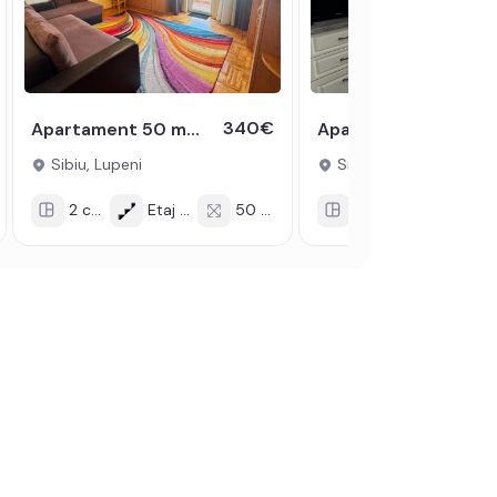
340€
Apartament 50 mpu 4 mp balcon 2 camere decomandate de inchiriat Sibiu
Apatament de inchiriat 2 camere decomandate balcon zona Turnisor Sibiu
Sibiu, Lupeni
Sibiu, Turnisor
2 cam
Etaj 2/4
50 mp
2 cam
Etaj 2/4