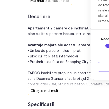
Mai multe caracteristici
de rețe
Nr. bucatarii:
rețele 
Descriere
site-ul
Nr. balcoane:
urma fol
Nr. parcari:
Apartament 2 camere de inchiriat
, decomand
bloc cu lift si parcare inclusa, intr-o zona foarte 
Nece
Avantaje majore ale acestui apartament:
• Un loc de parcare inclus in pret
• Bloc cu lift si etaj intermediar
• Proximitatea fata de Shopping City Centre
TABOO Imobiliare propune un apartament de inchir
zona Doamna Stanca, aflat la etajul 2 intr -un imo
constructiei 2014, structura beton. Suprafata ut
Citește mai mult
Apartamentul este structurat astfel:
• Hol;
Specificații
• Bucatarie;