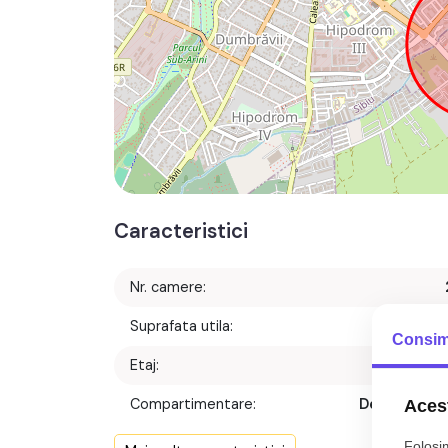
Caracteristici
Nr. camere:
Suprafata utila:
47 m
Consim
Etaj:
Etaj 
Compartimentare:
Decomanda
Acest
Confort:
Folosim