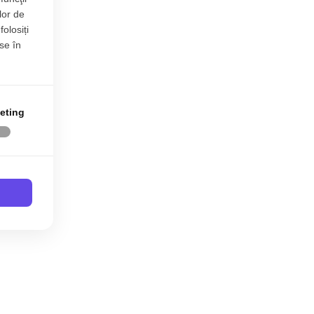
lor de
folosiți
se în
eting