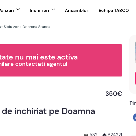
Vanzari
Inchirieri
Ansambluri
Echipa TABOO
at Sibiu zona Doamna Stanca
ate nu mai este activa
milare contactati agentul
350€
Tri
de inchiriat pe Doamna
532
P24221