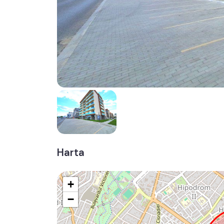
Harta
+
−