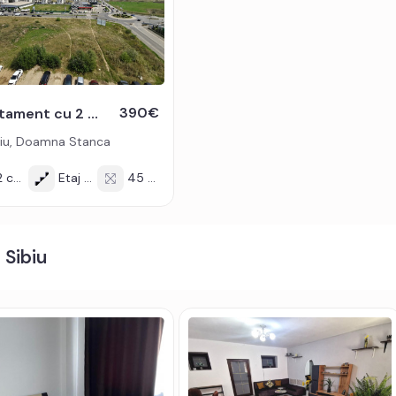
ta pe gaz, cuptor, hota, masina de spalat rufe, frigider.
rifere
prietarului chiria + o luna garantie.
390€
Apartament cu 2 camere de inchiriat in zona Doamna Stanca - Sibiu
 de oferta / id: P24221
iu, Doamna Stanca
 cam
Etaj 7/9
45 mp
 Sibiu