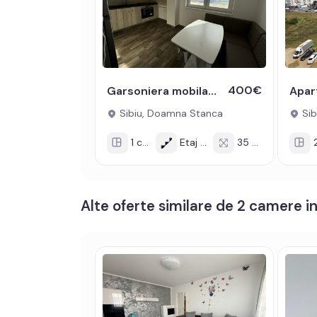
Apartamentul se inchiriaza mobilat si utilat cu: pli
Incalzirea se realizeaza prin centrala proprie, calo
Pentru a se inchiria acest apartament se achita pro
400€
Garsoniera mobilata utilata 35 mp cu loc de parcare zona Doamna Stanca
Prețul este de 350€
. Specificați telefonic codul
Sibiu, Doamna Stanca
Sib
1 cam
Etaj 6/8
35 mp
2
Alte oferte similare de 2 camere in