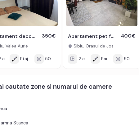
350€
400€
Apartament decomandat 2 camere 50 mpu si balcon 3 mp de inchiriat
Apartament pet friendly cu 2 camere in zona Orasul de Jos din Sibiu
iu, Valea Aurie
Sibiu, Orasul de Jos
 cam
Etaj 4/8
50 mp
2 cam
Parter
50 mp
mai cautate zone si numarul de camere
anca
Doamna Stanca