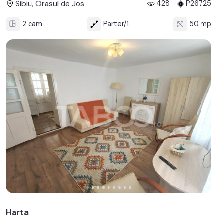
Sibiu, Orasul de Jos
428
P26725
2 cam
Parter/1
50 mp
Harta