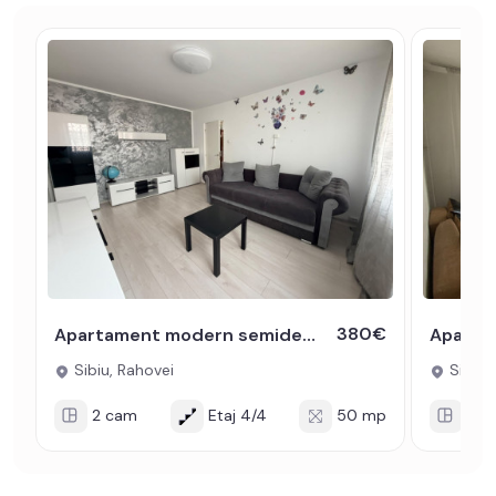
380€
Apartament modern semidecomandat de inchiriat cu 2 camere zona Rahovei
Sibiu, Rahovei
Sibiu, 
2 cam
Etaj 4/4
50 mp
2 c