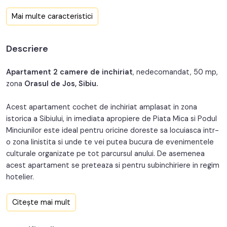
Confort:
2
Mai multe caracteristici
Nr. bucatarii:
1
Descriere
An constructie:
1950
An renovare:
2023
Apartament 2 camere de inchiriat
, nedecomandat, 50 mp,
zona
Orasul de Jos, Sibiu.
Structura:
Caramida
Acest apartament cochet de inchiriat amplasat in zona
istorica a Sibiului, in imediata apropiere de Piata Mica si Podul
Minciunilor este ideal pentru oricine doreste sa locuiasca intr-
o zona linistita si unde te vei putea bucura de evenimentele
culturale organizate pe tot parcursul anului. De asemenea
acest apartament se preteaza si pentru subinchiriere in regim
hotelier.
Avantaje majore ale acestui apartament:
Citește mai mult
• Pet friendly;
• Conturi booking/AirBnb cu note 9.1 si 4.7;