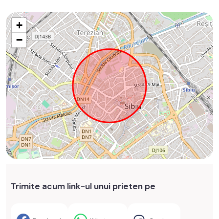
+
−
Trimite acum link-ul unui prieten pe