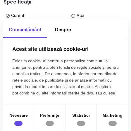
Specificații
• Locatie linistita, amplasata in apropiere de cele mai
importante obiective turistice ale orasului.
Curent
Apa
TABOO Imobiliare propune un apartament de inchiriat cu 2
Canalizare
Gaz
Consimţământ
Despre
camere, nedecomandat, situat in localitatea Sibiu, zona
CATV
Acces internet
Orasul de Jos, aflat la parter, intr-un imobil tip casa cu regim
de inaltime pe Parter + 1 Etaj; anul constructiei 1950, structura
Fibra optica
Centrala proprie
Acest site utilizează cookie-uri
caramida. Suprafata utila de 50 mp.
Calorifere
Vopsea lavabila
Folosim cookie-uri pentru a personaliza conținutul și
Apartamentul este structurat astfel:
Faianta
Parchet
anunțurile, pentru a oferi funcţii de rețele sociale și pentru
Mai multe specificații
• Bucatarie;
a analiza traficul. De asemenea, le oferim partenerilor de
Gresie
Finisat
• Baie;
rețele sociale, de publicitate şi de analize informații cu
• Living spatios;
privire la modul în care folosiți site-ul nostru. Aceștia le
PVC
Lemn
• Dormitor;
Catalin Dudas
pot combina cu alte informații oferite de dvs. sau culese
Lemn
Mobilata
în urma folosirii serviciilor lor.
Broker Imobiliar
Finisajele interioare sunt moderne:
0785.822.822
Utilata
Apometre
• Usa intrare: lemn;
Necesare
Preferinţe
Statistici
Marketing
Contor gaz
Complet
• Usi interioare: lemn;
• Tamplarie ferestre: pvc, termopan;
Acoperis
Curte comuna