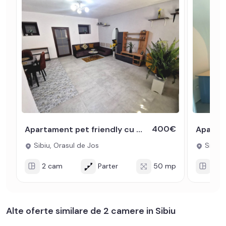
400€
Apartament pet friendly cu 2 camere in zona Orasul de Jos din Sibiu
Sibiu, Orasul de Jos
Sibiu,
2 cam
Parter
50 mp
3 c
Alte oferte similare de 2 camere in Sibiu