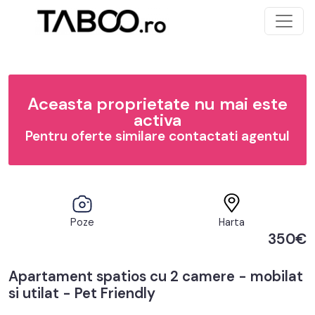
Aceasta proprietate nu mai este
activa
Pentru oferte similare contactati agentul
Poze
Harta
350€
Apartament spatios cu 2 camere - mobilat
si utilat - Pet Friendly