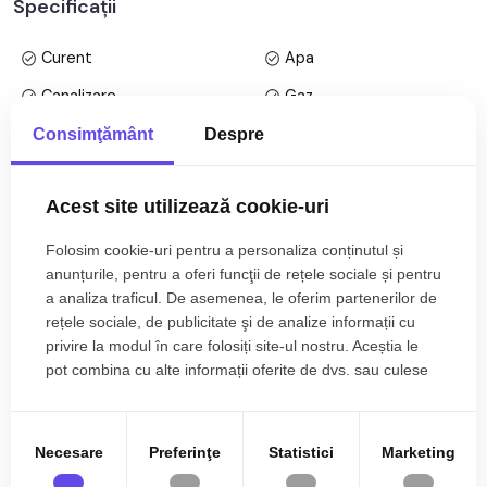
Specificații
• Dormitor.
Curent
Apa
Finisajele interioare sunt clasice
• Usa intrare: metal;
Canalizare
Gaz
• Usi interioare: lemn;
CATV
Telefon
Consimţământ
Despre
• Tamplarie ferestre: pvc, termopan;
• Pereti: vopsea lavabila, faianta;
Acces internet
Fibra optica
• Podele: parchet, gresie.
Acest site utilizează cookie-uri
Centrala proprie
Calorifere
Utilitati si dotari:
Exterior
Bloc izolat termic
Folosim cookie-uri pentru a personaliza conținutul și
Mai multe specificații
• Bucatarie: mobilata, utilata;
anunțurile, pentru a oferi funcţii de rețele sociale și pentru
Vopsea lavabila
Faianta
• Mobilat: complet;
a analiza traficul. De asemenea, le oferim partenerilor de
• Utilitati: curent electric, apa, canalizare, gaz, catv, telefon,
rețele sociale, de publicitate şi de analize informații cu
Parchet
Gresie
acces internet, fibra optica;
Emilian Niculiciu
privire la modul în care folosiți site-ul nostru. Aceștia le
Finisat
PVC
• Izolatii: exterior, bloc izolat termic;
pot combina cu alte informații oferite de dvs. sau culese
Director agentie Cluj-
• Contorizare: apometre, contor gaz, contor curent electric;
în urma folosirii serviciilor lor.
Napoca
Metal
Lemn
• Caracteristici bloc: interfon, lift.
0785.822.822
Mobilata
Utilata
Necesare
Preferinţe
Statistici
Marketing
Apartamentul se vinde mobilat si utilat cu: aragaz, cuptor,
Apometre
Contor gaz