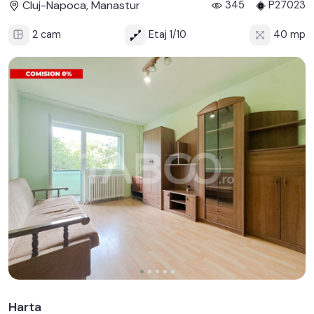
Cluj-Napoca, Manastur
345
P27023
2 cam
Etaj 1/10
40 mp
Harta