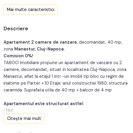
Confort:
1
Mai multe caracteristici
Nr. bucatarii:
1
Descriere
Nr. balcoane:
1
An constructie:
1980
Apartament 2 camere de vanzare
, decomandat, 40 mp,
zona
Manastur, Cluj-Napoca.
Structura:
Caramida
Comision 0%!
TABOO Imobiliare propune un apartament de vanzare cu 2
Orientare:
Est
camere, decomandat, situat in localitatea Cluj-Napoca, zona
Manastur, aflat la etajul 1 intr -un imobil tip bloc cu regim de
inaltime pe Parter + 10 Etaje; anul constructiei 1980, structura
caramida. Suprafata utila de 40 mp + balcon de 4 mp
Apartamentul este structurat astfel:
• Hol;
• Bucatarie;
Citește mai mult
• Baie;
• Living cu balcon;