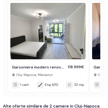
118.999€
Garsoniera modern renovata de vanzare in Manastur la cheie cu lift
Cluj-Napoca, Manastur
Cluj-N
1 cam
Etaj 6/10
32 mp
1 c
Alte oferte similare de 2 camere in Cluj-Napoca