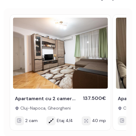
137.500€
Apartament cu 2 camere de vanzare in Gheorgheni langa Piata Hermes
Cluj-Napoca, Gheorgheni
Cluj-N
2 cam
Etaj 4/4
40 mp
2 c