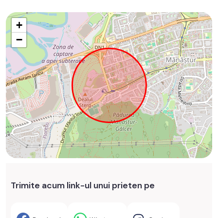
+
−
Trimite acum link-ul unui prieten pe