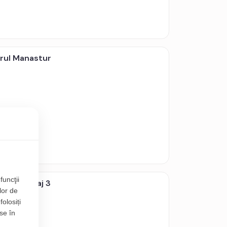
rul Manastur
funcţii
egoiu etaj 3
lor de
folosiți
se în