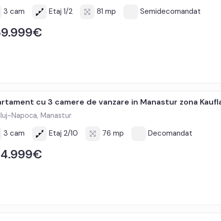
3 cam
Etaj 1/2
81 mp
Semidecomandat
69.999€
rtament cu 3 camere de vanzare in Manastur zona Kau
luj-Napoca, Manastur
3 cam
Etaj 2/10
76 mp
Decomandat
34.999€