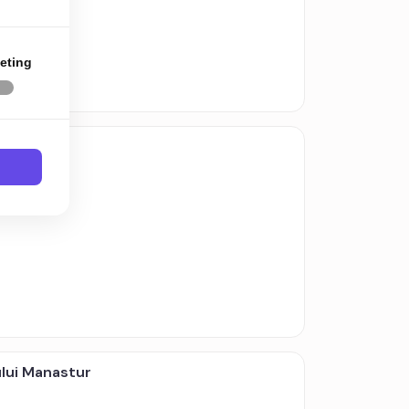
eting
heie
lui Manastur