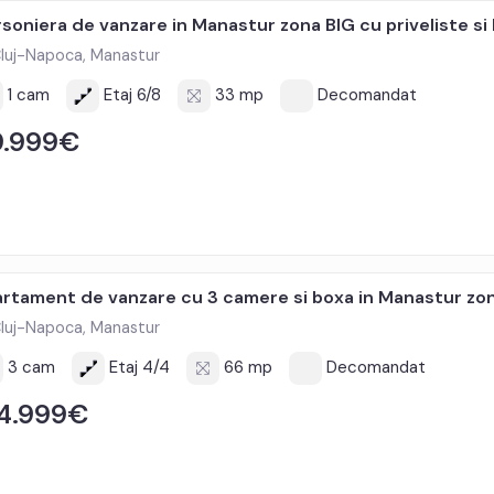
soniera de vanzare in Manastur zona BIG cu priveliste si
luj-Napoca, Manastur
1 cam
Etaj 6/8
33 mp
Decomandat
9.999€
rtament de vanzare cu 3 camere si boxa in Manastur zo
luj-Napoca, Manastur
3 cam
Etaj 4/4
66 mp
Decomandat
4.999€