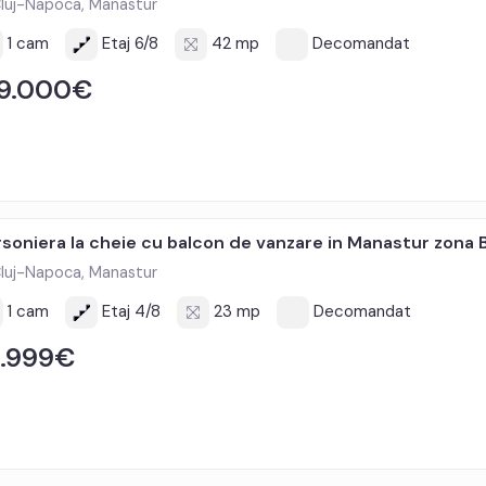
luj-Napoca, Manastur
1 cam
Etaj 6/8
42 mp
Decomandat
49.000€
soniera la cheie cu balcon de vanzare in Manastur zona 
luj-Napoca, Manastur
1 cam
Etaj 4/8
23 mp
Decomandat
7.999€