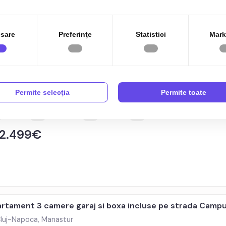
98.000€
sare
Preferinţe
Statistici
Mark
soniera de vanzare in Manastur langa Parcul Rozelor la c
Permite selecţia
Permite toate
luj-Napoca, Manastur
1 cam
Etaj 4/4
42 mp
Decomandat
02.499€
rtament 3 camere garaj si boxa incluse pe strada Campu
luj-Napoca, Manastur