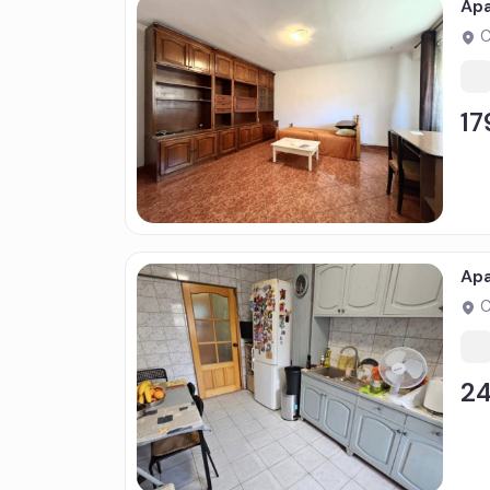
Apa
C
17
Apa
C
2