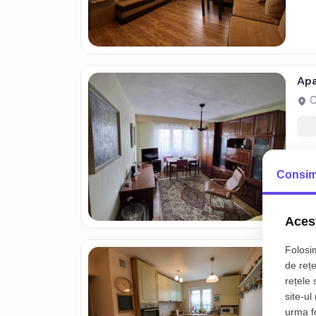
Apa
C
1
Consim
Acest
Folosim
Apa
de rețe
C
rețele 
site-ul
urma fol