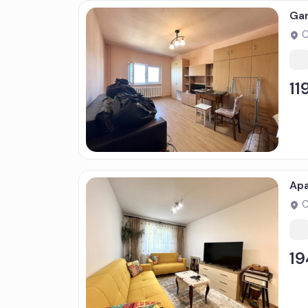
Gar
C
11
Apa
C
19