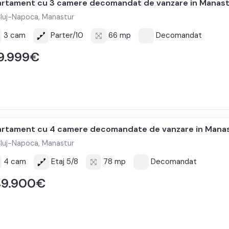
rtament cu 3 camere decomandat de vanzare in Manast
luj-Napoca, Manastur
3 cam
Parter/10
66 mp
Decomandat
9.999€
rtament cu 4 camere decomandate de vanzare in Mana
luj-Napoca, Manastur
4 cam
Etaj 5/8
78 mp
Decomandat
49.900€