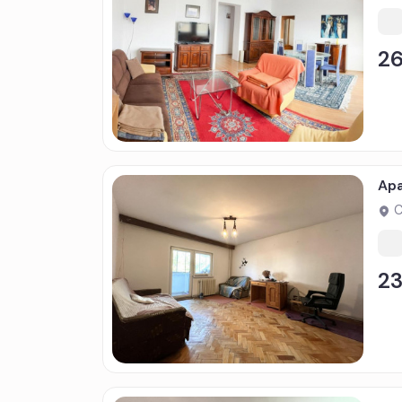
2
Apa
C
2