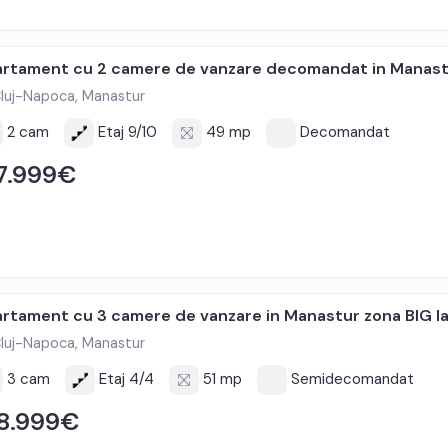
rtament cu 2 camere de vanzare decomandat in Manast
luj-Napoca, Manastur
2 cam
Etaj 9/10
49 mp
Decomandat
7.999€
rtament cu 3 camere de vanzare in Manastur zona BIG la
luj-Napoca, Manastur
3 cam
Etaj 4/4
51 mp
Semidecomandat
8.999€