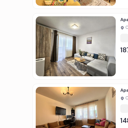
Apa
C
18
Apa
C
14