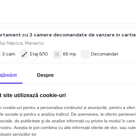
rtament cu 3 camere decomandate de vanzare in cartie
luj-Napoca, Manastur
3 cam
Etaj 6/10
66 mp
Decomandat
65.000€
ţământ
Despre
 site utilizează cookie-uri
 cookie-uri pentru a personaliza conținutul și anunțurile, pentru a oferi 
rtament 3 camere de vanzare mobilat in Manastur zona N
le sociale și pentru a analiza traficul. De asemenea, le oferim parteneri
luj-Napoca, Manastur
sociale, de publicitate şi de analize informații cu privire la modul în care 
 nostru. Aceștia le pot combina cu alte informații oferite de dvs. sau cule
3 cam
Etaj 3/4
65 mp
Decomandat
osirii serviciilor lor.