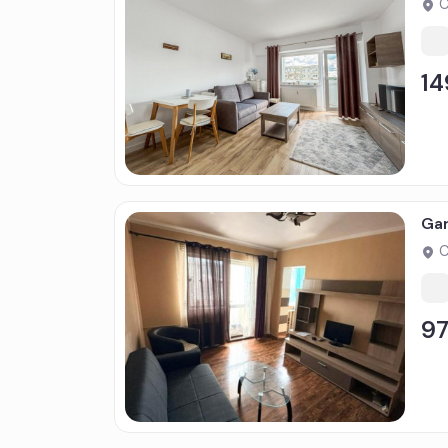
C
1
Gar
C
9