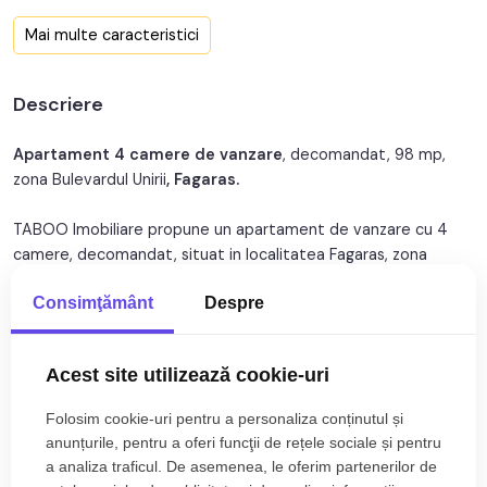
Confort:
1
Mai multe caracteristici
Nr. bucatarii:
1
Descriere
Nr. balcoane:
1
Nr. parcari:
1
Apartament 4 camere de vanzare
, decomandat, 98 mp,
zona Bulevardul Unirii
, Fagaras.
An constructie:
1998
TABOO Imobiliare propune un apartament de vanzare cu 4
An renovare:
2025
camere, decomandat, situat in localitatea Fagaras, zona
Bulevardul Unirii, aflat la etajul 3 - 4 intr -un imobil tip bloc cu
Structura:
BCA
Consimţământ
Despre
regim de inaltime pe Parter + 4 Etaje;
Orientare:
Nord-Est
Anul constructiei 1998, structura bca.
Suprafata utila de 98 mp + balcon de 5 mp.
Acest site utilizează cookie-uri
Apartamentul este structurat astfel:
Folosim cookie-uri pentru a personaliza conținutul și
Citește mai mult
anunțurile, pentru a oferi funcţii de rețele sociale și pentru
Etajul 3:
a analiza traficul. De asemenea, le oferim partenerilor de
• Hol;