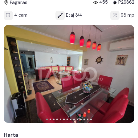
Fagaras
455
P26862
4 cam
Etaj 3/4
98 mp
Harta