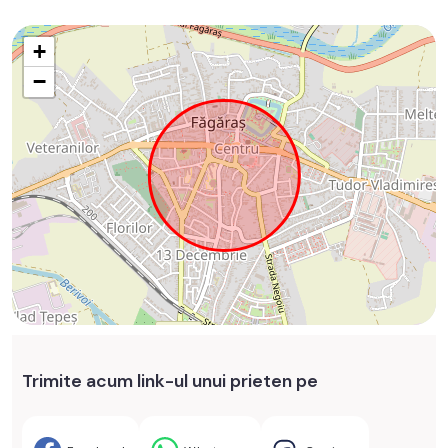
+
−
Trimite acum link-ul unui prieten pe