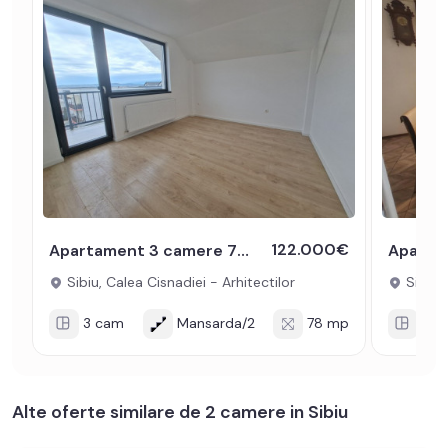
122.000€
Apartament 3 camere 73mpu de vanzare balcon lift Kaufland Arhitectilor
Sibiu, Calea Cisnadiei - Arhitectilor
Sibiu, 
3 cam
Mansarda/2
78 mp
3 c
Alte oferte similare de 2 camere in Sibiu