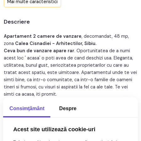
Mai multe caracteristici
Nr. bucatarii:
1
Descriere
Nr. balcoane:
1
Nr. parcari:
1
Apartament 2 camere de vanzare
, decomandat, 48 mp,
zona
Calea Cisnadiei - Arhitectilor, Sibiu.
An constructie:
2015
Ceva bun de vanzare apare rar
. Oportunitatea de a numi
acest loc ' acasa' o poti avea de cand deschizi usa. Eleganta,
An renovare:
2022
utilitatea, bunul gust, seriozitatea proprietarilor cu care au
tratat acest spatiu, este uimitoare. Apartamentul unde te vei
Structura:
Caramida
simti bine, ca intr-o comunitate, ca intr-o familie de oameni
Orientare:
Sud
tineri si frumosi, cu visuri si aspiratii la fel ca ale tale. Te vei
simti ca acasa, iti promit.
Avantaje majore ale acestui apartament:
Consimţământ
Despre
• Apartament nelocuit, cu toate obiectele noi si gradina
Citește mai mult
proprie.
Acest site utilizează cookie-uri
• Un loc de parcare inclus in pret
Specificații
• Parcare extra pentru vizitatori