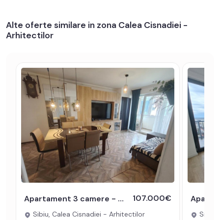
Alte oferte similare in zona Calea Cisnadiei -
Arhitectilor
107.000€
Apartament 3 camere - etaj 1 - 2 bai si 2 balcoane - zona Arhitectilor
Sibiu, Calea Cisnadiei - Arhitectilor
Sibiu, 