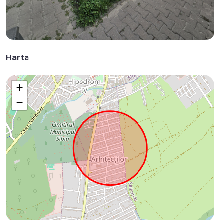
Harta
+
−