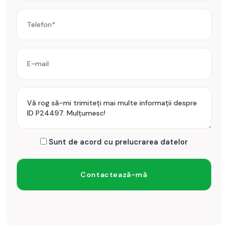
Incalzirea se realizeaza prin centrala proprie si atat calorifere
cat si incalzire in pardoseala, in dormitoare.
Se accepta ca si modalitate de plata surse proprii sau credit
bancar.
Prețul este de 117.900€
. Specificați telefonic codul de oferta
/ id: P24497
Sunt de acord cu prelucrarea datelor