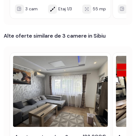
3 cam
Etaj 1/3
55 mp
3 c
Alte oferte similare de 3 camere in Sibiu