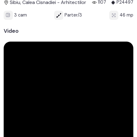
Sibiu, Calea Cisnadiei - Arhitectilor
1107
P24497
3 cam
Parter/3
46 mp
Video