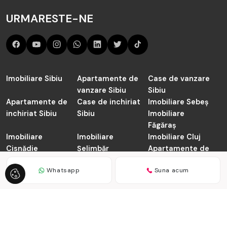
URMARESTE-NE
Imobiliare Sibiu
Apartamente de
Case de vanzare
vanzare Sibiu
Sibiu
Apartamente de
Case de inchiriat
Imobiliare Sebeș
inchiriat Sibiu
Sibiu
Imobiliare
Făgăraș
Imobiliare
Imobiliare
Imobiliare Cluj
Cisnădie
Șelimbăr
Apartamente de
vanzare Cluj-
Napoca
Whatsapp
Suna acum
TABOO.ro © 2026
Politica de Confidentialitate
Politica de
Cookie
Dezvoltat de
ImmoFlux