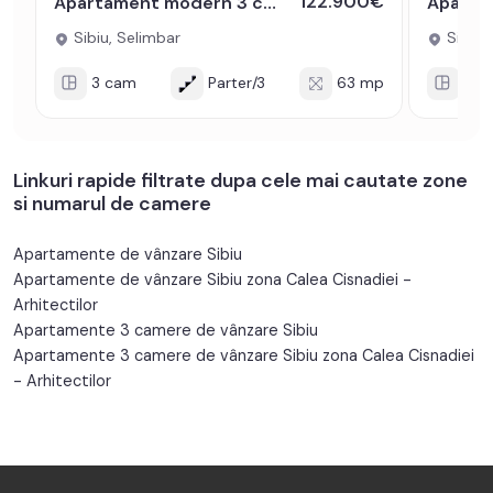
122.900€
Apartament modern 3 camere 2 balcoane 63mpu Pictor BRANA SELIMBAR
Sibiu, Selimbar
Sibiu,
3 cam
Parter/3
63 mp
3 c
Linkuri rapide filtrate dupa cele mai cautate zone
si numarul de camere
Apartamente de vânzare Sibiu
Apartamente de vânzare Sibiu zona Calea Cisnadiei -
Arhitectilor
Apartamente 3 camere de vânzare Sibiu
Apartamente 3 camere de vânzare Sibiu zona Calea Cisnadiei
- Arhitectilor