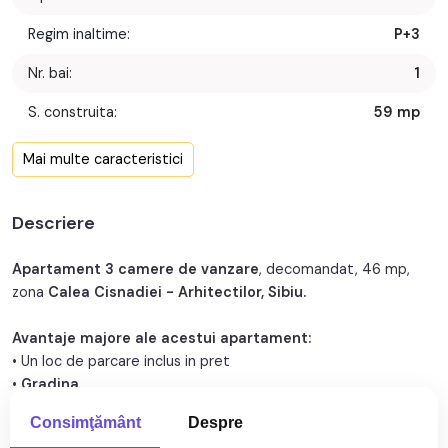
Regim inaltime:
P+3
Nr. bai:
1
S. construita:
59 mp
Confort:
1
Mai multe caracteristici
Nr. bucatarii:
1
Descriere
Nr. balcoane:
1
Nr. parcari:
1
Apartament 3 camere de vanzare
, decomandat, 46 mp,
zona
Calea Cisnadiei - Arhitectilor, Sibiu.
An constructie:
2016
Avantaje majore ale acestui apartament:
An renovare:
2025
• Un loc de parcare inclus in pret
•
Gradina
Structura:
Caramida
• Pretabil investitie sigura
Consimţământ
Despre
• Parcare extra pentru vizitatori