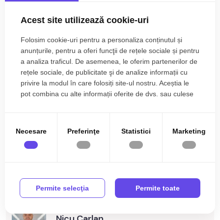
• Locatie ferita de aglomeratie
Acest site utilizează cookie-uri
TABOO Imobiliare propune un apartament de vanzare cu 3
camere, decomandat, situat in localitatea Sibiu, zona Calea
Citește mai mult
Folosim cookie-uri pentru a personaliza conținutul și
Cisnadiei - Arhitectilor, aflat la parter intr-un imobil tip bloc cu
anunțurile, pentru a oferi funcţii de rețele sociale și pentru
regimul de inaltime parter+3 etaje, anul constructiei 2016, pe
a analiza traficul. De asemenea, le oferim partenerilor de
Specificații
structura din caramida.
rețele sociale, de publicitate şi de analize informații cu
Suprafata utila de 46 mp+balcon de 4 mp si
gradina de 40
privire la modul în care folosiți site-ul nostru. Aceștia le
Curent
Apa
mp.
pot combina cu alte informații oferite de dvs. sau culese
în urma folosirii serviciilor lor.
Canalizare
Gaz
Apartamentul este structurat astfel:
CATV
Acces internet
• Living cu bucatarie open space cu posibilitatea de a inchide
Necesare
Preferinţe
Statistici
Marketing
bucataria
Fibra optica
Centrala proprie
• Dormitor
Incalzire pardoseala
Calorifere
• Baie cu geam de aerisire;
• Dormitor cu iesire in balcon si gradina;
Exterior
Bloc izolat termic
Mai multe specificații
• Debara.
Permite selecţia
Permite toate
Vopsea lavabila
Faianta
Finisajele interioare sunt moderne:
Parchet
Gresie
• Usa intrare: metal;
Nicu Carlan