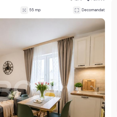
55 mp
Decomandat