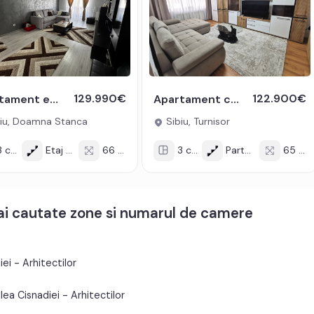
129.990€
122.900€
Apartament etaj intermediar 3 camere 66 mpu 2 balcoane parcare Sibiu
Apartament cu 3 camere decomandate in zona Turnisor din Sibiu
iu, Doamna Stanca
Sibiu, Turnisor
 cam
Etaj 4/6
66 mp
3 cam
Parter/4
65 mp
mai cautate zone si numarul de camere
i - Arhitectilor
a Cisnadiei - Arhitectilor