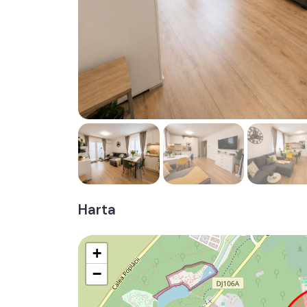
Harta
+
−