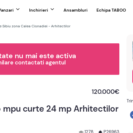
Vanzari
Inchirieri
Ansambluri
Echipa TABOO
Sibiu zona Calea Cisnadiei - Arhitectilor
ate nu mai este activa
milare contactati agentul
120.000€
Tri
mpu curte 24 mp Arhitectilor
1278
P26963