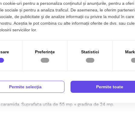
 cookie-uri pentru a personaliza conținutul și anunțurile, pentru a oferi 
le sociale și pentru a analiza traficul. De asemenea, le oferim parteneri
1
Structura:
Caramida
sociale, de publicitate şi de analize informații cu privire la modul în care 
1
Orientare:
Sud-Est
 nostru. Aceștia le pot combina cu alte informații oferite de dvs. sau cule
osirii serviciilor lor.
8
t, 55 mp, zona
Calea Cisnadiei - Arhitectilor, Sibiu.
sare
Preferinţe
Statistici
Mark
ficienta ridicata
Permite selecţia
Permite toate
re cu 3 camere, decomandat, situat in localitatea Sibiu,
 Parter intr -un imobil tip bloc cu regim de inaltime pe
ra caramida. Suprafata utila de 55 mp + gradina de 24 mp.