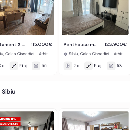
pe gaz, cuptor, hota, masina de spalat rufe, masina de
lzire pardoseala.
i sau credit bancar.
codul de oferta / id: P26963
115.000€
123.900€
Apartament 3 camere - etaj 1 - 2 bai si 2 balcoane - zona Arhitectilor
Penthouse modern 2 terase bloc cu lift zona Arhitectilor Sibiu
u, Calea Cisnadiei - Arhitectilor
Sibiu, Calea Cisnadiei - Arhitectilor
 cam
Etaj 1/3
55 mp
2 cam
Etaj 3/3
58 mp
 Sibiu