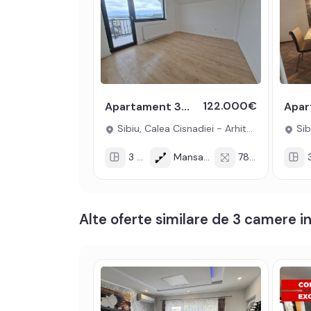
Apartamentul se vinde mobilat si utilat cu: plita 
spalat vase, frigider cu congelator, televizor.
Incalzirea se realizeaza prin centrala proprie, inca
Se accepta ca si modalitate de plata surse propri
Prețul este de 120.000€
. Specificați telefonic 
122.000€
Apartament 3 camere 78mpu de vanzare balcon lift Kaufland Arhitectilor
Sibiu, Calea Cisnadiei - Arhitectilor
Sibi
3 cam
Mansarda/2
78 mp
3
Alte oferte similare de 3 camere in