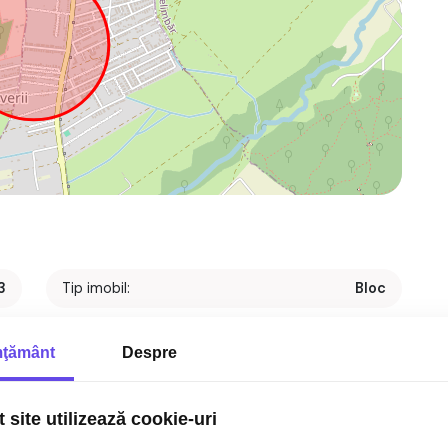
3
Tip imobil:
Bloc
p
Regim inaltime:
P+2
ţământ
Despre
r
Nr. bai:
1
t
S. construita:
66 mp
 site utilizează cookie-uri
1
An renovare:
2024