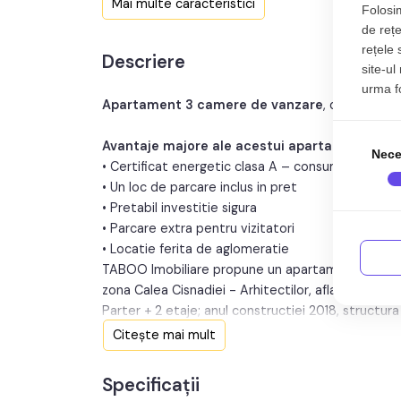
Mai multe caracteristici
Folosim
de rețe
Nr. bucatarii:
rețele 
Descriere
Nr. parcari:
site-ul
urma fol
An constructie:
201
Apartament 3 camere de vanzare
, decomanda
Avantaje majore ale acestui apartament:
Nece
• Certificat energetic clasa A – consum redus și e
• Un loc de parcare inclus in pret
• Pretabil investitie sigura
• Parcare extra pentru vizitatori
• Locatie ferita de aglomeratie
TABOO Imobiliare propune un apartament de vanza
zona Calea Cisnadiei - Arhitectilor, aflat la etajul
Parter + 2 etaje; anul constructiei 2018, structu
Citește mai mult
Apartamentul este structurat astfel:
• Hol;
Specificații
• Bucatarie;