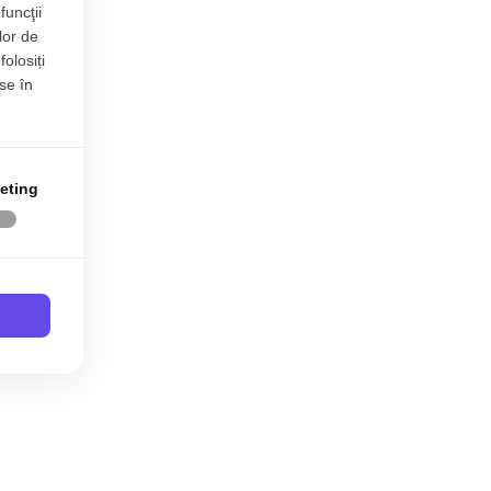
funcţii
lor de
folosiți
se în
eting