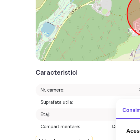
Caracteristici
Nr. camere:
Suprafata utila:
55 m
Consim
Etaj:
Parte
Compartimentare:
Decomanda
Acest
Confort: