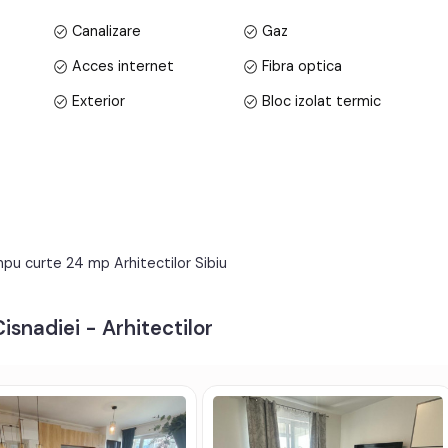
Canalizare
Gaz
Acces internet
Fibra optica
Exterior
Bloc izolat termic
Parchet
Gresie
Metal
Celulare
Apometre
Contor gaz
pu curte 24 mp Arhitectilor Sibiu
Acoperis
Curte
isnadiei - Arhitectilor
tv, telefon, acces internet, fibra optica;
t electric, contorizare separata;