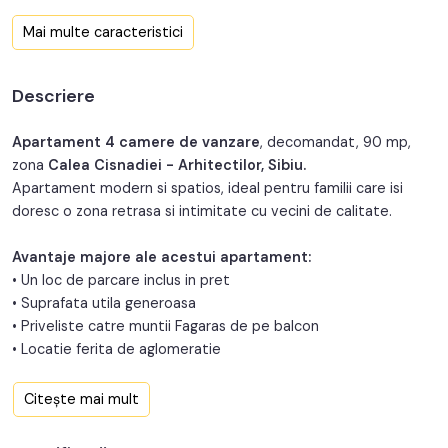
Confort:
1
Mai multe caracteristici
Nr. bucatarii:
1
Descriere
Nr. balcoane:
1
Nr. parcari:
1
Apartament 4 camere de vanzare
, decomandat, 90 mp,
zona
Calea Cisnadiei - Arhitectilor, Sibiu.
An constructie:
2020
Apartament modern si spatios, ideal pentru familii care isi
doresc o zona retrasa si intimitate cu vecini de calitate.
An renovare:
2024
Avantaje majore ale acestui apartament:
Structura:
Caramida
• Un loc de parcare inclus in pret
Orientare:
Sud-Est
• Suprafata utila generoasa
• Priveliste catre muntii Fagaras de pe balcon
• Locatie ferita de aglomeratie
TABOO Imobiliare propune un apartament de vanzare cu 4
Citește mai mult
camere, decomandat, situat in localitatea Sibiu, zona Calea
Cisnadiei - Arhitectilor, aflat la etajul Retras intr -un imobil tip