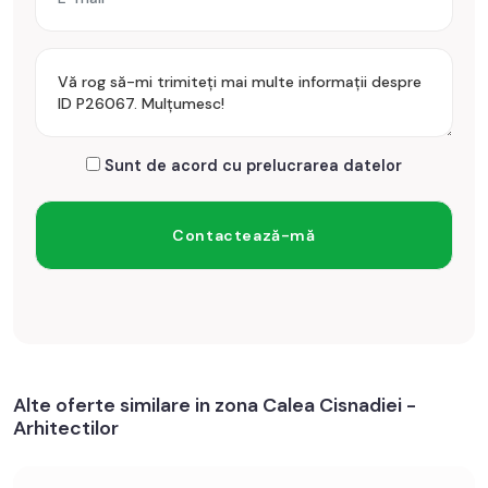
Se accepta ca si modalitate de plata surse proprii sau credit
bancar.
Prețul este de 146.000€
. Specificați telefonic codul de
oferta / id: P26067
Sunt de acord cu prelucrarea datelor
Alte oferte similare in zona Calea Cisnadiei -
Arhitectilor