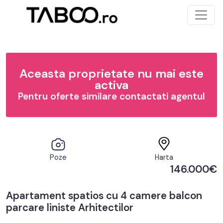
Aceasta proprietate nu mai este
activa
Pentru oferte similare contactati agentul
Poze
Harta
146.000€
Apartament spatios cu 4 camere balcon
parcare liniste Arhitectilor