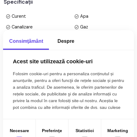
Specificații
bloc cu regim de inaltime pe Parter + 1 Etaj+ etaj retras; anul
constructiei 2020, structura caramida. Suprafata utila de 90
Curent
Apa
mp + balcon de 12 mp.
Canalizare
Gaz
Apartamentul este structurat astfel:
CATV
Telefon
La primul nivel -
Consimţământ
Despre
• Hol la intrare;
Acces internet
Fibra optica
• Bucatarie deschisa;
Centrala proprie
Incalzire pardoseala
Acest site utilizează cookie-uri
• Baie cu cada;
• Living cu bucatarie deshisa si iesire pe balcon;
Calorifere
Aer conditionat
Folosim cookie-uri pentru a personaliza conținutul și
Mai multe specificații
• Dormitor cu pat matrimonial;
Exterior
Bloc izolat termic
anunțurile, pentru a oferi funcţii de rețele sociale și pentru
La al doilea nivel ( este pod in acte)
a analiza traficul. De asemenea, le oferim partenerilor de
• Hol;
Vopsea lavabila
Faianta
rețele sociale, de publicitate şi de analize informații cu
• Dormitor/ dressing;
Florica Snop
privire la modul în care folosiți site-ul nostru. Aceștia le
Parchet
Gresie
• Dormitor;
Broker Imobiliar
pot combina cu alte informații oferite de dvs. sau culese
• Baie/ Spalatorie;
0785.822.822
Finisat
PVC
în urma folosirii serviciilor lor.
Metal
Celulare
Finisajele interioare sunt moderne:
Necesare
Preferinţe
Statistici
Marketing
• Usa intrare: metal;
Debara
Nemobilata