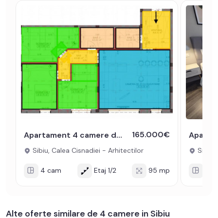
165.000€
Apartament 4 camere decomanda 2 bai 95 mpu parcare Arhitectilor Sibiu
Sibiu, Calea Cisnadiei - Arhitectilor
Sibiu, 
4 cam
Etaj 1/2
95 mp
2 c
Alte oferte similare de 4 camere in Sibiu