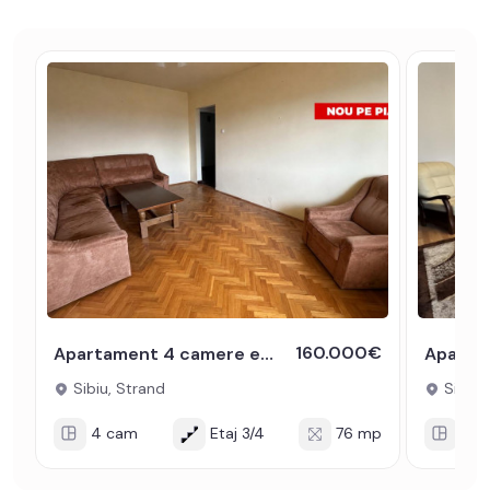
160.000€
Apartament 4 camere etaj intermediar cu pivnita zona Strand Sibiu
Sibiu, Strand
Sibiu, 
4 cam
Etaj 3/4
76 mp
4 c