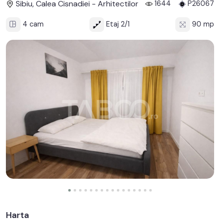
Sibiu, Calea Cisnadiei - Arhitectilor
1644
P26067
4 cam
Etaj 2/1
90 mp
Harta