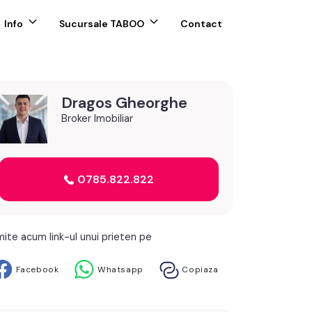
Info
Sucursale TABOO
Contact
Dragos Gheorghe
Broker Imobiliar
0785.822.822
mite acum link-ul unui prieten pe
Facebook
Whatsapp
Copiaza