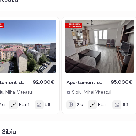
tv, acces internet, fibra optica;
t electric;
, hota, masina de spalat rufe, frigider cu congelator
ifere.
i sau credit bancar.
odul de oferta / id: P27301
92.000€
95.000€
Apartament decomandat 2 camere 56 mpu cu balcon 14 mp Mihai Viteazul
Apartament cu 2 camere 63 mp utili pe Mihai Viteazul din Sibiu
iu, Mihai Viteazul
Sibiu, Mihai Viteazul
 cam
Etaj 10/10
56 mp
2 cam
Etaj 9/17
63 mp
 Sibiu