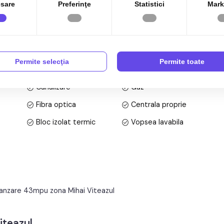
sare
Preferinţe
Statistici
Mark
bil tip bloc cu regim de inaltime Demisol+ Parter + 8 Etaje;
ta utila de 43 mp + balcon de 4 mp.
Permite selecţia
Permite toate
Canalizare
Gaz
Fibra optica
Centrala proprie
Bloc izolat termic
Vopsea lavabila
Gresie
Finisat
Celulare
Pivnita
Apometre
Contor gaz
vanzare 43mpu zona Mihai Viteazul
Lift
Acoperis
Viteazul