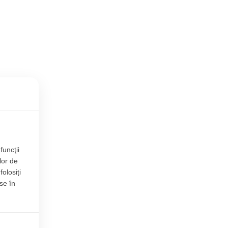
funcţii
lor de
folosiți
se în