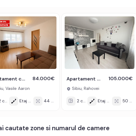
84.000€
105.000€
Apartament cu 2 camere balcon pivnita de vanzare strada Vasile Aaron
Apartament modern de vanzare 2 camere semidecomandate zona Rahovei
iu, Vasile Aaron
Sibiu, Rahovei
 cam
Etaj 4/4
44 mp
2 cam
Etaj 4/4
50 mp
mai cautate zone si numarul de camere