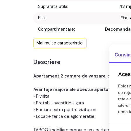
Suprafata utila:
43 m
Etaj:
Etaj 
Compartimentare:
Decomanda
Confort:
Mai multe caracteristici
Nr. bucatarii:
Consim
Descriere
Nr. balcoane:
Acest
Apartament 2 camere de vanzare
, decomanda
Folosim
Avantaje majore ale acestui apartament:
de rețe
• Pivnita
rețele 
• Pretabil investitie sigura
site-ul
• Parcare extra pentru vizitatori
urma fol
• Locatie ferita de aglomeratie
TABOO Imobiliare propune un apartament de vanza