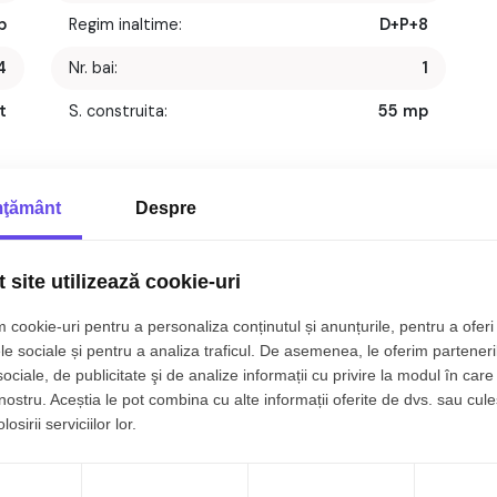
p
Regim inaltime:
D+P+8
4
Nr. bai:
1
t
S. construita:
55 mp
1
An constructie:
1985
1
An renovare:
2025
ţământ
Despre
1
Structura:
Beton
 site utilizează cookie-uri
t, 43 mp, zona
Mihai Viteazul, Sibiu.
 cookie-uri pentru a personaliza conținutul și anunțurile, pentru a oferi 
le sociale și pentru a analiza traficul. De asemenea, le oferim parteneri
sociale, de publicitate şi de analize informații cu privire la modul în care 
 nostru. Aceștia le pot combina cu alte informații oferite de dvs. sau cule
osirii serviciilor lor.
re cu 2 camere, decomandat, situat in localitatea Sibiu,