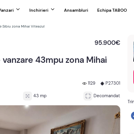
Vanzari
Inchirieri
Ansambluri
Echipa TABOO
Sibiu zona Mihai Viteazul
95.900€
 vanzare 43mpu zona Mihai
1129
P27301
43 mp
Decomandat
Tri