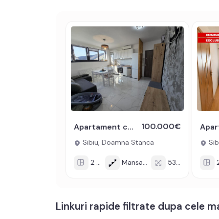
100.000€
Apartament cu 2 camere decomandat 53 utili mobilat Doamna Stanca Sibiu
Sibiu, Doamna Stanca
Sib
2 cam
Mansarda/2
53 mp
2
Linkuri rapide filtrate dupa cele 