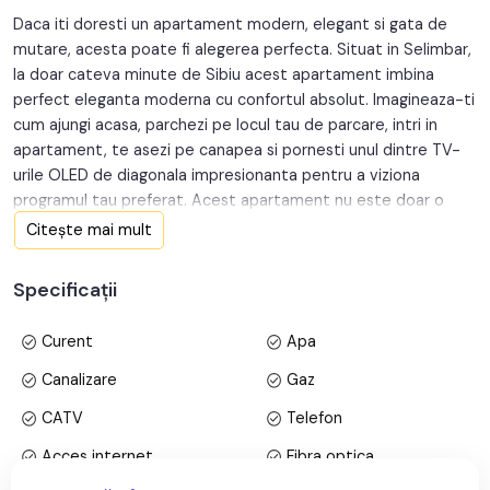
Daca iti doresti un apartament modern, elegant si gata de
Structura:
Caramida
mutare, acesta poate fi alegerea perfecta. Situat in Selimbar,
la doar cateva minute de Sibiu acest apartament imbina
Orientare:
Vest
perfect eleganta moderna cu confortul absolut. Imagineaza-ti
cum ajungi acasa, parchezi pe locul tau de parcare, intri in
apartament, te asezi pe canapea si pornesti unul dintre TV-
urile OLED de diagonala impresionanta pentru a viziona
programul tau preferat. Acest apartament nu este doar o
locuinta, este un spatiu creat pentru experiente, pentru seri
Citește mai mult
de film memorabile si momente speciale alaturi de cei dragi.
Specificații
Avantaje majore ale acestui apartament:
• 2 balcoane;
Curent
Apa
• Pretabil investitie sigura;
• Etaj intermediar;
Canalizare
Gaz
• Loc de parcare;
CATV
Telefon
• Locatie ferita de aglomeratie;
Acces internet
Fibra optica
TABOO Imobiliare propune un apartament de vanzare cu 2