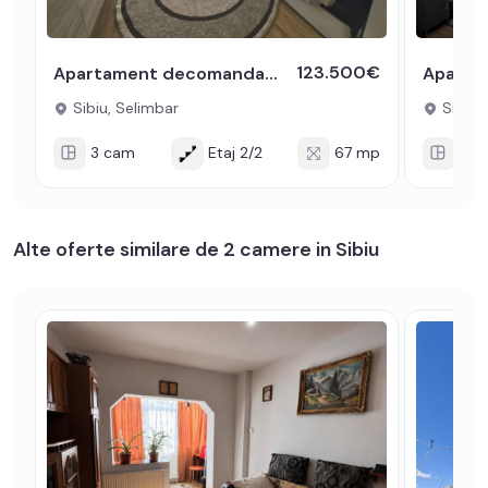
123.500€
Apartament decomandat 3 camere etaj 2 terasa parcare Selimbar Sibiu
Sibiu, Selimbar
Sibiu,
3 cam
Etaj 2/2
67 mp
3 c
Alte oferte similare de 2 camere in Sibiu