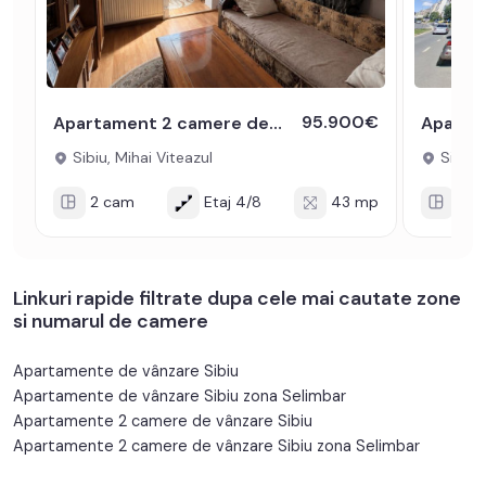
95.900€
Apartament 2 camere de vanzare 43mpu zona Mihai Viteazul
Sibiu, Mihai Viteazul
Sibiu, 
2 cam
Etaj 4/8
43 mp
2 c
Linkuri rapide filtrate dupa cele mai cautate zone
si numarul de camere
Apartamente de vânzare Sibiu
Apartamente de vânzare Sibiu zona Selimbar
Apartamente 2 camere de vânzare Sibiu
Apartamente 2 camere de vânzare Sibiu zona Selimbar