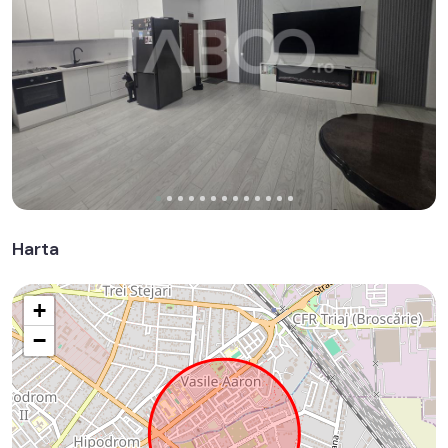
Harta
+
−