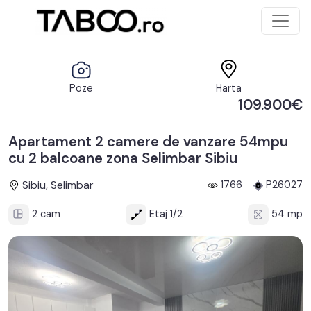
Poze
Harta
109.900€
Apartament 2 camere de vanzare 54mpu
cu 2 balcoane zona Selimbar Sibiu
Sibiu, Selimbar
1766
P26027
2 cam
Etaj 1/2
54 mp