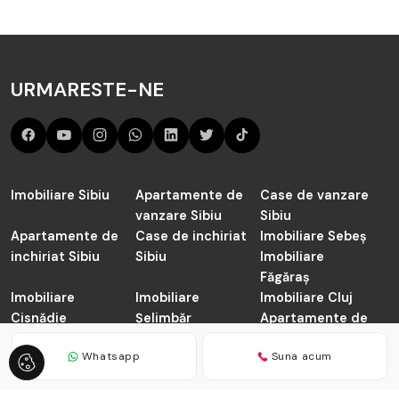
URMARESTE-NE
Imobiliare Sibiu
Apartamente de
Case de vanzare
vanzare Sibiu
Sibiu
Apartamente de
Case de inchiriat
Imobiliare Sebeș
inchiriat Sibiu
Sibiu
Imobiliare
Făgăraș
Imobiliare
Imobiliare
Imobiliare Cluj
Cisnădie
Șelimbăr
Apartamente de
vanzare Cluj-
Whatsapp
Suna acum
Napoca
TABOO.ro © 2026
Politica de Confidentialitate
Politica de