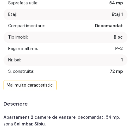
Suprafata utila:
54 mp
Etaj:
Etaj 1
Compartimentare:
Decomandat
Tip imobil:
Bloc
Regim inaltime:
P+2
Nr. bai:
1
S. construita:
72 mp
Confort:
1
Mai multe caracteristici
Nr. bucatarii:
1
Descriere
Nr. balcoane:
2
Nr. parcari:
1
Apartament 2 camere de vanzare
, decomandat, 54 mp,
zona
Selimbar, Sibiu.
An constructie:
2020