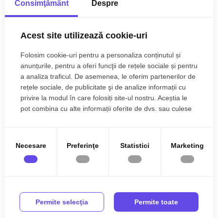
Centrala proprie
Calorifere
Consimţământ
Despre
camere, decomandat, situat in Selimbar, aflat la etajul 1 intr -
un imobil tip bloc cu regim de inaltime pe Parter + 2 Etaje; anul
Aer conditionat
Exterior
Mai multe specificații
constructiei 2020, structura caramida. Suprafata utila de 54
Acest site utilizează cookie-uri
Bloc izolat termic
Vopsea lavabila
mp + 2 balcoane de 9 mp.
Faianta
Parchet
Folosim cookie-uri pentru a personaliza conținutul și
Apartamentul este structurat astfel:
Daniel Andrei
anunțurile, pentru a oferi funcţii de rețele sociale și pentru
Gresie
Finisat
• Living + bucatarie si balcon;
Broker Imobiliar
a analiza traficul. De asemenea, le oferim partenerilor de
• Dormitor cu balcon;
0785.822.822
PVC
Metal
rețele sociale, de publicitate şi de analize informații cu
• Baie;
privire la modul în care folosiți site-ul nostru. Aceștia le
Lemn
Mobilata
pot combina cu alte informații oferite de dvs. sau culese
Finisajele interioare sunt moderne:
în urma folosirii serviciilor lor.
Utilata
Apometre
• Usa intrare: metal;
Ati vizualizat anuntul: Apartament 2 camere de vanzare
Contor gaz
Complet
• Usi interioare: lemn;
54mpu cu 2 balcoane zona Selimbar Sibiu
Necesare
Preferinţe
Statistici
Marketing
• Tamplarie ferestre: pvc, termopan;
Interfon
• Pereti: vopsea lavabila, faianta;
• Podele: parchet, gresie.
Utilitati si dotari:
Permite selecţia
Permite toate
• Bucatarie: mobilata, utilata;