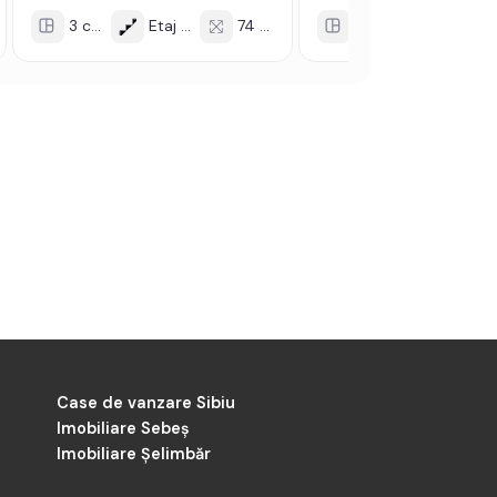
3 cam
Etaj 2/4
74 mp
3 cam
Etaj 5/5
Case de vanzare Sibiu
Imobiliare Sebeș
Imobiliare Șelimbăr
-