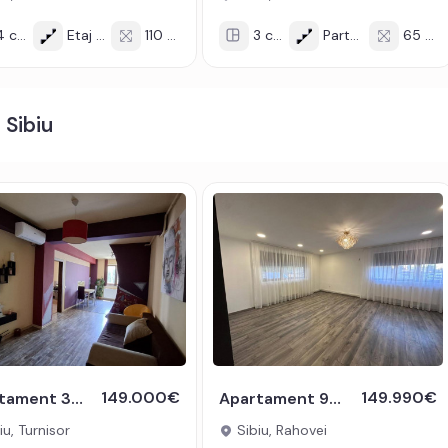
ifere.
 cam
Etaj 2/2
110 mp
3 cam
Parter/2
65 mp
i sau credit bancar.
codul de oferta / id: P25960
 Sibiu
149.000€
149.990€
Apartament 3 camere decomandat 68 mp etaj 1 strada Frunzei Turnisor
Apartament 91 mp 3 camere parter boxa demisol zona Rahovei Sibiu
iu, Turnisor
Sibiu, Rahovei