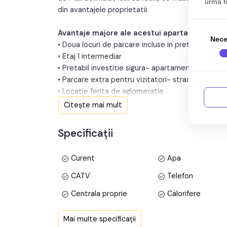
urma fol
din avantajele proprietatii.
Avantaje majore ale acestui apartament:
Nece
• Doua locuri de parcare incluse in pret
• Etaj 1 intermediar
• Pretabil investitie sigura- apartamentul este 
• Parcare extra pentru vizitatori- strada este retra
• Locatie ferita de aglomeratie
Citește mai mult
TABOO Imobiliare propune un apartament de vanza
zona Selimbar, aflat la etajul 1 intr -un imobil tip
Specificații
constructiei 2008, structura caramida. Suprafata
Curent
Apa
Apartamentul este structurat astfel:
• Hol la intrare de compartimentare;
CATV
Telefon
• Bucatarie separata cu acces din living;
Centrala proprie
Calorifere
• Baie cu cada si geam de aerisire naturala;
• Living cu balcon;
Vopsea lavabila
Faianta
Mai multe specificații
• Dormitor cu pat matrimonial;