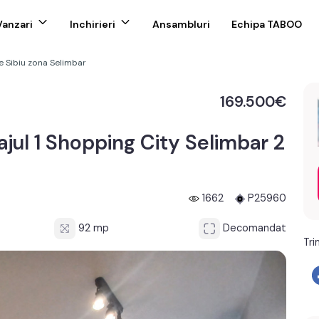
Vanzari
Inchirieri
Ansambluri
Echipa TABOO
 Sibiu zona Selimbar
169.500€
ul 1 Shopping City Selimbar 2
1662
P25960
92 mp
Decomandat
Tri