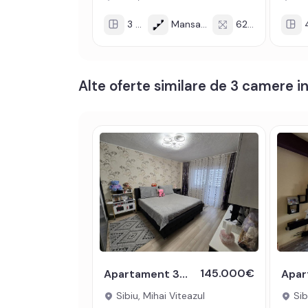
Incalzirea se realizeaza prin centrala proprie, calor
3 cam
Mansarda/2
62 mp
4
Se accepta ca si modalitate de plata surse propri
Prețul este de 169.500€
. Specificați telefonic 
Alte oferte similare de 3 camere in
145.000€
Apartament 3 camere mobilat 2 bai balcon pivnita Mihai Viteazul Sibiu
Sibiu, Mihai Viteazul
Sib