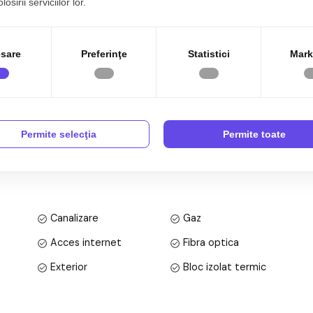
osirii serviciilor lor.
sare
Preferinţe
Statistici
Mark
inchiriat momentan
sa si linistita
Permite selecţia
Permite toate
re cu 3 camere, decomandat, situat in localitatea Sibiu,
 bloc cu regim de inaltime pe Parter + 2 Etaje; anul
 utila de 92 mp + balcon de 18 mp.
Canalizare
Gaz
Acces internet
Fibra optica
Exterior
Bloc izolat termic
Parchet
Gresie