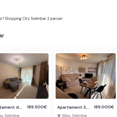
Metal
Celulare
Utilata
Apometre
l 1 Shopping City Selimbar 2 parcari
Interfon
Acoperis
ar
tv, telefon, acces internet, fibra optica;
t electric;
189.500€
189.000€
Apartament decomandat 4 camere 110 mp utili 2 bai balcon Pictor Brana
Apartament 3 camere de vanzare 65mpu cu loc de parcare
e gaz, cuptor, hota, masina de spalat rufe, frigider cu
iu, Selimbar
Sibiu, Selimbar