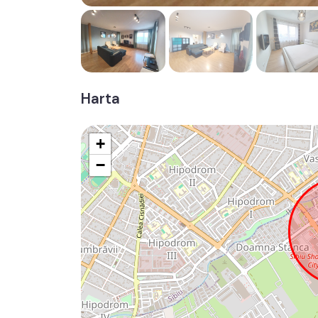
Harta
+
−