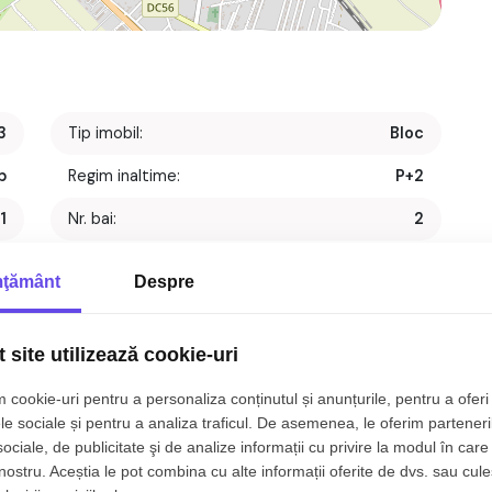
3
Tip imobil:
Bloc
p
Regim inaltime:
P+2
1
Nr. bai:
2
t
S. construita:
128 mp
ţământ
Despre
1
An constructie:
2008
1
Structura:
Caramida
 site utilizează cookie-uri
1
Orientare:
Sud
 cookie-uri pentru a personaliza conținutul și anunțurile, pentru a oferi 
le sociale și pentru a analiza traficul. De asemenea, le oferim parteneri
2
t, 92 mp, zona
Selimbar, Sibiu.
sociale, de publicitate şi de analize informații cu privire la modul în care 
ientarea catre Soare, zona retrasa si proximitatea fata
 nostru. Aceștia le pot combina cu alte informații oferite de dvs. sau cule
tia de autobuz la 200 de metri de apartament, sunt cateva