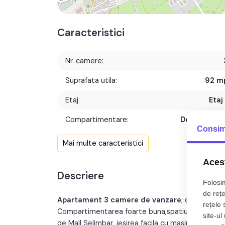
Caracteristici
Nr. camere:
Suprafata utila:
92 m
Etaj:
Etaj 
Compartimentare:
Decomanda
Consim
Confort:
Mai multe caracteristici
Nr. bucatarii:
Acest
Descriere
Nr. balcoane:
Folosim
de rețe
Nr. parcari:
Apartament 3 camere de vanzare
, decomanda
rețele 
Compartimentarea foarte buna,spatiul generos, or
site-ul
de Mall Selimbar, iesirea facila cu masina si sta