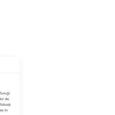
funcţii
lor de
folosiți
se în