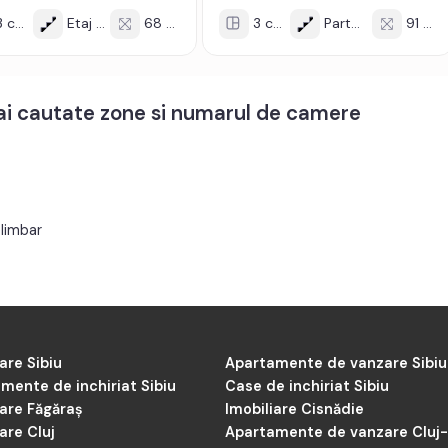
 cam
Etaj 1/4
68 mp
3 cam
Parter/11
91 mp
mai cautate zone si numarul de camere
limbar
are Sibiu
Apartamente de vanzare Sibiu
mente de inchiriat Sibiu
Case de inchiriat Sibiu
iare Făgăraș
Imobiliare Cisnădie
are Cluj
Apartamente de vanzare Cluj
Napoca