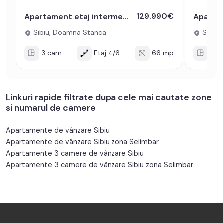
129.990€
Apartament etaj intermediar 3 camere 66 mpu 2 balcoane parcare Sibiu
Sibiu, Doamna Stanca
Sibiu, 
3 cam
Etaj 4/6
66 mp
3 c
Linkuri rapide filtrate dupa cele mai cautate zone
si numarul de camere
Apartamente de vânzare Sibiu
Apartamente de vânzare Sibiu zona Selimbar
Apartamente 3 camere de vânzare Sibiu
Apartamente 3 camere de vânzare Sibiu zona Selimbar