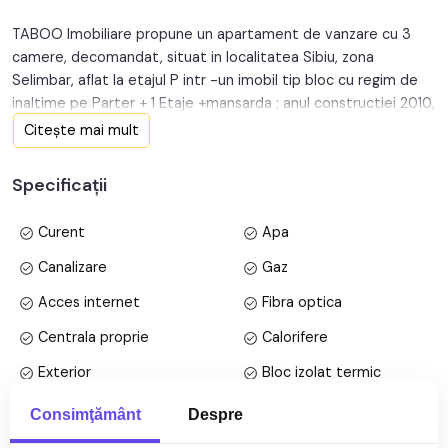
TABOO Imobiliare propune un apartament de vanzare cu 3
camere, decomandat, situat in localitatea Sibiu, zona
Selimbar, aflat la etajul P intr -un imobil tip bloc cu regim de
inaltime pe Parter + 1 Etaje +mansarda ; anul constructiei 2010,
structura caramida. Suprafata utila de 54 mp + balcon de 2
Citește mai mult
mp
Specificații
Apartamentul este structurat astfel:
• Hol;
Curent
Apa
• Bucatarie;
• Baie;
Canalizare
Gaz
• Living cu balcon;
Acces internet
Fibra optica
• Dormitor ;
• Dormitor ;
Centrala proprie
Calorifere
Exterior
Bloc izolat termic
Finisajele interioare sunt moderne
• Usa intrare: metal;
Vopsea lavabila
Faianta
Consimţământ
Despre
Mai multe specificații
• Usi interioare: celulare;
Parchet
Gresie