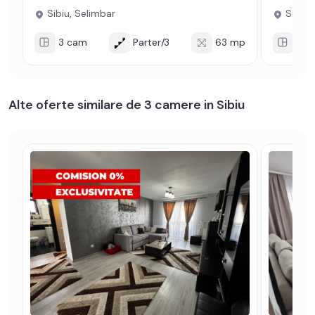
Sibiu, Selimbar
Sibiu,
3 cam
Parter/3
63 mp
2 c
Alte oferte similare de 3 camere in Sibiu