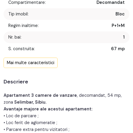
Compartimentare:
Decomandat
Tip imobil:
Bloc
Regim inaltime:
P+1+M
Nr. bai:
1
S. construita:
67 mp
Confort:
1
Mai multe caracteristici
Nr. bucatarii:
1
Descriere
Nr. balcoane:
1
Nr. parcari:
1
Apartament 3 camere de vanzare
, decomandat, 54 mp,
zona
Selimbar, Sibiu.
An constructie:
2010
Avantaje majore ale acestui apartament:
• Loc de parcare ;
Structura:
Caramida
• Loc ferit de aglomeratie ;
• Parcare extra pentru vizitatori ;
Orientare:
Sud-Vest