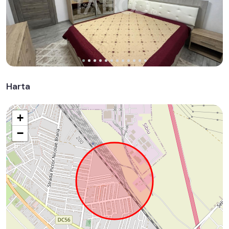
Harta
+
−