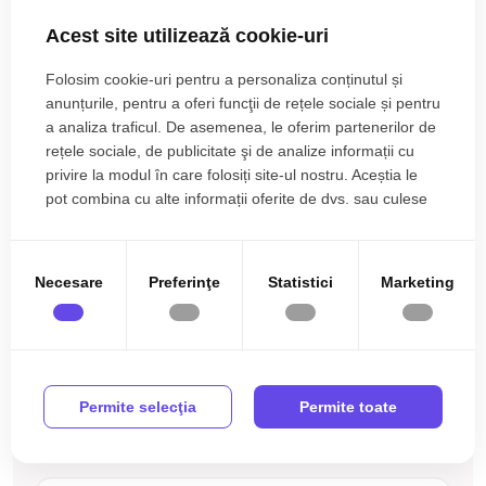
• Tamplarie ferestre: pvc, termopan;
• Pereti: vopsea lavabila, faianta;
Finisat
PVC
Acest site utilizează cookie-uri
• Podele: parchet, gresie.
Adrian Pandea
Metal
Celulare
Broker Imobiliar
Folosim cookie-uri pentru a personaliza conținutul și
Utilitati si dotari:
0785.822.822
anunțurile, pentru a oferi funcţii de rețele sociale și pentru
Mobilata
Utilata
• Bucatarie: mobilata, utilata;
a analiza traficul. De asemenea, le oferim partenerilor de
Apometre
Contor gaz
• Mobilat: complet;
rețele sociale, de publicitate şi de analize informații cu
• Utilitati: curent electric, apa, canalizare, gaz, acces internet,
privire la modul în care folosiți site-ul nostru. Aceștia le
Complet
Interfon
pot combina cu alte informații oferite de dvs. sau culese
fibra optica;
Ati vizualizat anuntul: Apartament 3 camere de vanzare
Acoperis
în urma folosirii serviciilor lor.
• Izolatii: exterior, bloc izolat termic;
mobilat utilat Selimbar Sibiu
• Contorizare: apometre, contor gaz;
• Caracteristici bloc: interfon, acoperis.
Necesare
Preferinţe
Statistici
Marketing
Apartamentul se vinde mobilat si utilat cu:aragaz, hota,
masina de spalat rufe, frigider cu congelator,
Incalzirea se realizeaza prin centrala proprie, calorifere
Se accepta ca si modalitate de plata surse proprii sau credit
Ești interesat de aceasta proprietate ?
Permite selecţia
Permite toate
bancar.
Completeaza datele tale și te vom suna noi!
Prețul este de 123.000€
. Specificați telefonic codul de