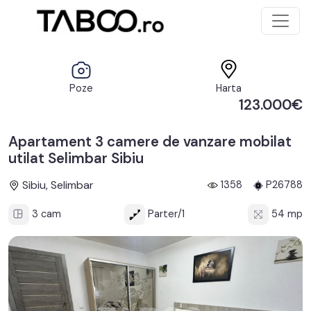
Poze
Harta
123.000€
Apartament 3 camere de vanzare mobilat
utilat Selimbar Sibiu
Sibiu, Selimbar
1358
P26788
3 cam
Parter/1
54 mp